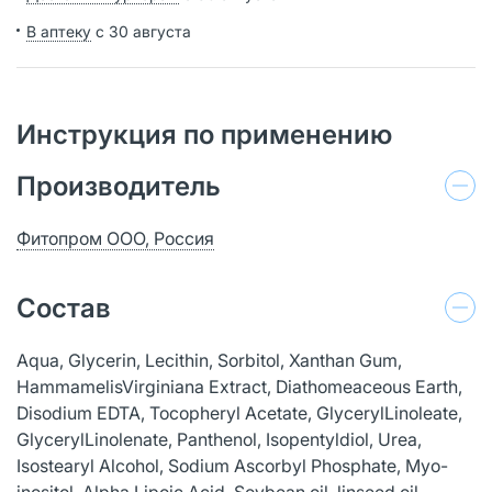
В аптеку
с 30 августа
Инструкция по применению
Производитель
Фитопром ООО, Россия
Состав
Aqua, Glycerin, Lecithin, Sorbitol, Xanthan Gum,
HammamelisVirginiana Extract, Diathomeaceous Earth,
Disodium EDTA, Tocopheryl Acetate, GlycerylLinoleate,
GlycerylLinolenate, Panthenol, Isopentyldiol, Urea,
Isostearyl Alcohol, Sodium Ascorbyl Phosphate, Myo-
inositol, Alpha Lipoic Acid, Soybean oil, linseed oil,