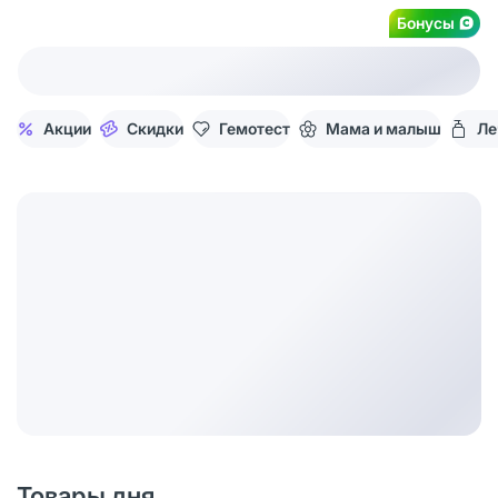
Бонусы
Акции
Скидки
Гемотест
Мама и малыш
Ле
Товары дня