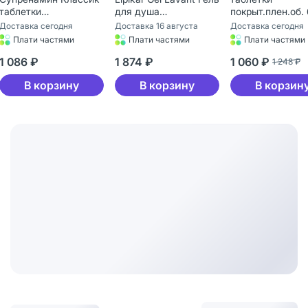
таблетки
для душа
покрыт.плен.об.
покрыт.кишечнорастворимой
очищающий
мг 60 шт
Доставка сегодня
Доставка 16 августа
Доставка сегодня
об. массой 155 мг 40
успокаивающий с
Плати частями
Плати частями
Плати частями
шт
защитными
1 086 ₽
свойствами 400 мл 1
1 874 ₽
1 060 ₽
1 248 ₽
шт
В корзину
В корзину
В корзин