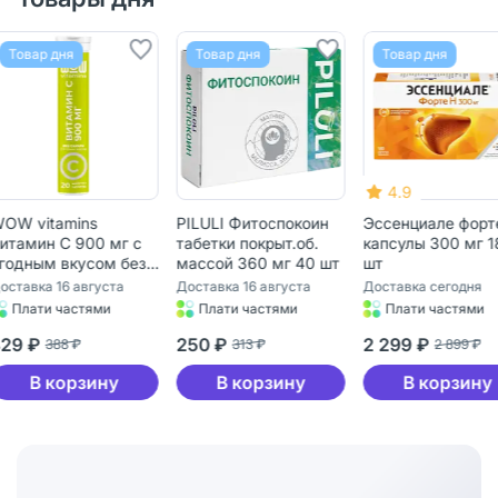
Товар дня
Товар дня
Товар дня
4.9
5
PILULI Фитоспокоин
Эссенциале форте Н
Троксевазин гел
табетки покрыт.об.
капсулы 300 мг 180
наружного
массой 360 мг 40 шт
шт
применения 2 % 
1 шт
Доставка 16 августа
Доставка сегодня
Доставка сегодня
Плати частями
Плати частями
Плати частями
250 ₽
2 299 ₽
695 ₽
313 ₽
2 899 ₽
895 ₽
В корзину
В корзину
В корзин