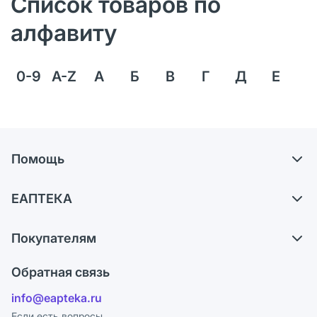
Список товаров по
алфавиту
0-9
A-Z
А
Б
В
Г
Д
Е
Ё
Помощь
Доставка
ЕАПТЕКА
Самовывоз из аптек
О компании
Обмен и возврат
Покупателям
Карьера
Что с моим заказом?
Оплата
Поставщики
Обратная связь
Ответы на вопросы
Отзывы
Лицензия
info@eapteka.ru
Блог
Программа СберСпасибо
Реклама на сайте
Если есть вопросы,