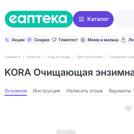
Каталог
Акции
Скидки
Гемотест
Мама и малыш
Ле
Главная
/
Красота
/
Уход за лицом
/
Для сухой кожи
/
Очищение сухо
KORA Очищающая энзимная 
Основное
Инструкция
Написать отзыв
Варианты