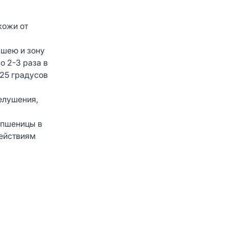
кожи от
 шею и зону
о 2-3 раза в
+25 градусов
елушения,
 пшеницы в
действиям