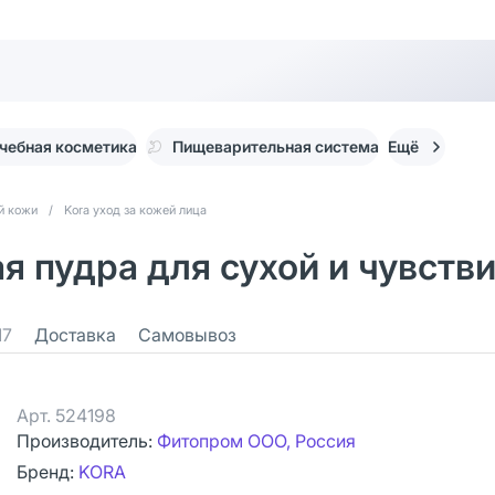
чебная косметика
Пищеварительная система
Ещё
й кожи
/
Kora уход за кожей лица
пудра для сухой и чувствит
17
Доставка
Самовывоз
Арт.
524198
Производитель:
Фитопром ООО, Россия
Бренд:
KORA