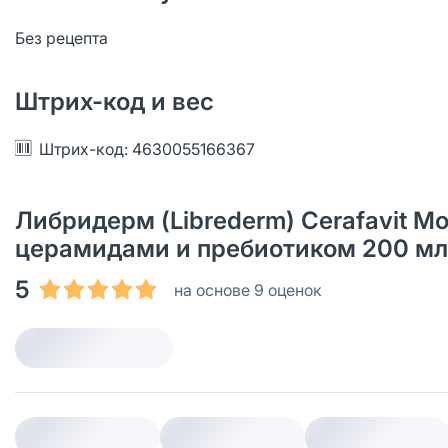
Без рецепта
Штрих-код и вес
Штрих-код: 4630055166367
Либридерм (Librederm) Cerafavit Мо
церамидами и пребиотиком 200 мл 
5
на основе 9 оценок