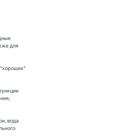
дные
кже для
 "хороших"
функции
ния,
ои, вода
льного