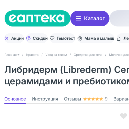
Каталог
Акции
Скидки
Гемотест
Мама и малыш
Ле
Главная
/
Красота
/
Уход за телом
/
Средства для тела
/
Молочко для
Либридерм (Librederm) Cer
церамидами и пребиотиком
Основное
Инструкция
Отзывы
9
Вариа