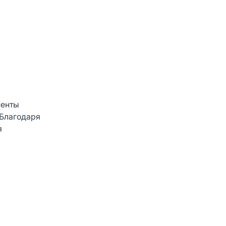
иенты
 Благодаря
я