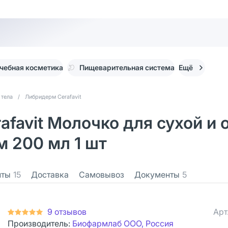
чебная косметика
Пищеварительная система
Ещё
 тела
/
Либридерм Cerafavit
afavit Молочко для сухой и 
 200 мл 1 шт
нты
15
Доставка
Самовывоз
Документы
5
9 отзывов
Арт
Производитель:
Биофармлаб ООО, Россия