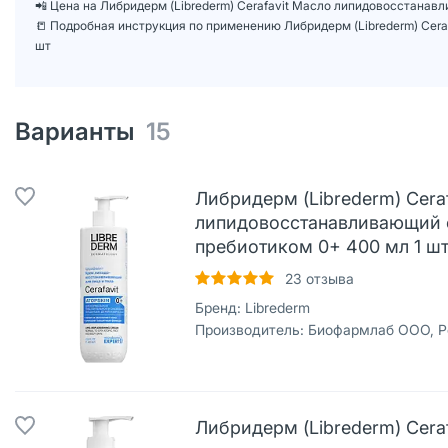
📲 Цена на Либридерм (Librederm) Cerafavit Масло липидовосстана
📒 Подробная инструкция по применению Либридерм (Librederm) Cer
шт
Варианты
15
Либридерм (Librederm) Ceraf
липидовосстанавливающий 
пребиотиком 0+ 400 мл 1 ш
23
отзыва
Бренд:
Librederm
Производитель:
Биофармлаб ООО, Р
Либридерм (Librederm) Ceraf