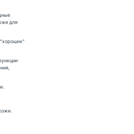
дные
кже для
 "хороших"
функции
ния,
и.
кожи.