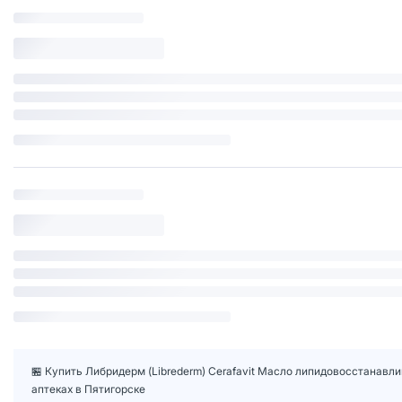
🏪 Купить Либридерм (Librederm) Cerafavit Масло липидовосстанавл
аптеках в Пятигорске