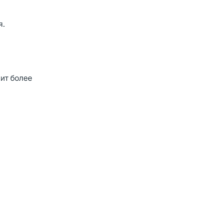
я.
ит более