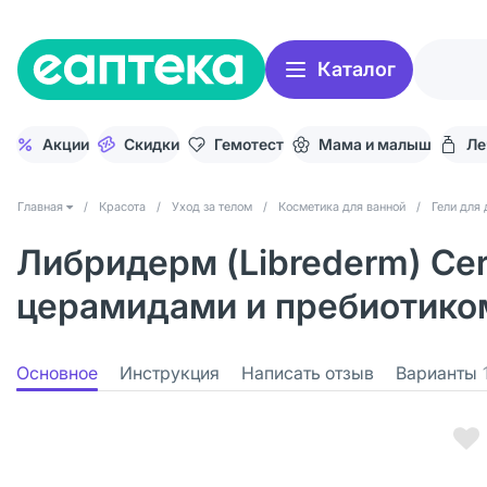
Каталог
Акции
Скидки
Гемотест
Мама и малыш
Ле
Главная
/
Красота
/
Уход за телом
/
Косметика для ванной
/
Гели для
Либридерм (Librederm) Ce
церамидами и пребиотиком
Основное
Инструкция
Написать отзыв
Варианты