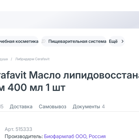
чебная косметика
Пищеварительная система
Ещё
 душа
/
Либридерм Cerafavit
rafavit Масло липидовосста
 400 мл 1 шт
15
Доставка
Самовывоз
Документы
4
Арт.
515333
Производитель:
Биофармлаб ООО, Россия