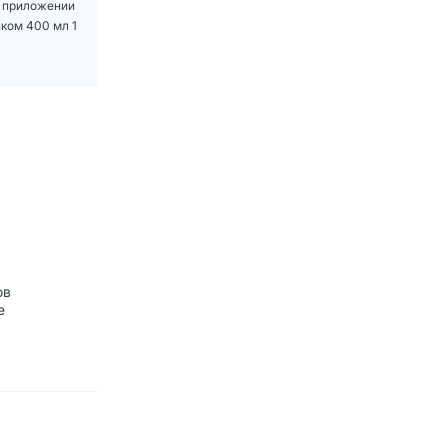
м приложении
ком 400 мл 1
ов
е