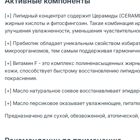
Активные компоненты
[+] Липидный концентрат содержит Церамиды (CERAMI
жирные кислоты и фитосфингозин. Такая комбинация ид
улучшения увлажненности, уменьшения чувствительнос
[+] Пребиотик обладает уникальным свойством избира
микроорганизмов, тем самым поддерживая гармоничн
[+] Витамин F - это комплекс полиненасыщенных жирны
кожи, способствует быстрому восстановлению липидно
покраснения.
[+] Масло натуральное соевое восстанавливает эпид
[+] Масло персиковое оказывает увлажняющее, питате
Предназначено для сухой, обезвоженной, атопической