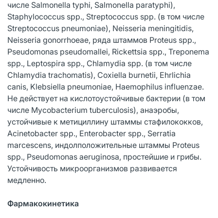
числе Salmonella typhi, Salmonella paratyphi),
Staphylococcus spp., Streptococcus spp. (в том числе
Streptococcus pneumoniae), Neisseria meningitidis,
Neisseria gonorrhoeae, ряда штаммов Proteus spp.,
Pseudomonas pseudomallei, Rickettsia spp., Treponema
spp., Leptospira spp., Chlamydia spp. (в том числе
Chlamydia trachomatis), Coxiella burnetii, Ehrlichia
canis, Klebsiella pneumoniae, Haemophilus influenzae.
Не действует на кислотоустойчивые бактерии (в том
числе Mycobacterium tuberculosis), анаэробы,
устойчивые к метициллину штаммы стафилококков,
Acinetobacter spp., Enterobacter spp., Serratia
marcescens, индолположительные штаммы Proteus
spp., Pseudomonas aeruginosa, простейшие и грибы.
Устойчивость микроорганизмов развивается
медленно.
Фармакокинетика