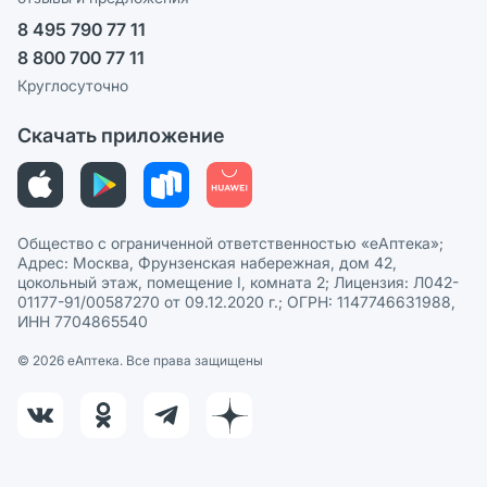
Ваши товары на ЕАПТЕКЕ
8 495 790 77 11
Пользовательское соглашение
Сотрудничество для аптек
8 800 700 77 11
Политика рекомендаций
СМИ о нас
Круглосуточно
Этика и соответствие
Скачать приложение
Политика в отношении обработки персональных данных
Общество с ограниченной ответственностью «еАптека»;
Адрес: Москва, Фрунзенская набережная, дом 42,
цокольный этаж, помещение I, комната 2; Лицензия: Л042-
01177-91/00587270 от 09.12.2020 г.; ОГРН: 1147746631988,
ИНН 7704865540
© 2026 eАптека. Все права защищены