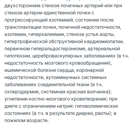
двухстороннем стенозе почечных артерий или при
стенозе артерии единственной почки с
прогрессирующей азотемией, состоянии после
трансплантации почки, почечной недостаточности,
азотемии, гиперкалиемии, стенозе устья аорты,
гипертрофической обструктивной кардиомиопатии,
первичном гиперальдостеронизме, артериальной
гипотензии, цереброваскулярных заболеваниях (в т.ч.
недостаточность мозгового кровообращения),
ишемической болезни сердца, коронарной
недостаточности, аутоиммунных системных
заболеваниях соединительной ткани (в т.ч.
склеродермия, системная красная волчанка);
угнетении костно-мозгового кроветворения; при
диете с ограничением натрия: гиповолемических
состояниях (в т.ч. в результате диареи, рвоты); в
пожилом возрасте.