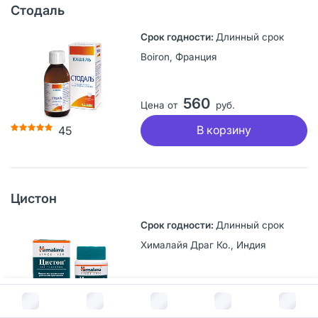
Стодаль
Длинный срок
Boiron, Франция
560
Цена от
руб.
В корзину
45
Цистон
Длинный срок
Хималайя Драг Ко., Индия
767
Цена от
руб.
В корзину за
1 294
руб.