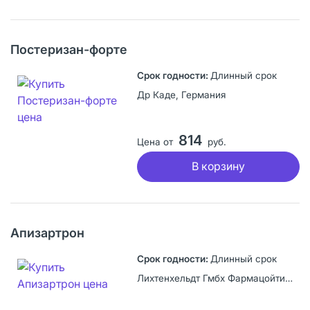
Постеризан-форте
Длинный срок
Др Каде, Германия
814
Цена от
руб.
В корзину
Апизартрон
Длинный срок
Лихтенхельдт Гмбх Фармацойтише Фабрик, Германия