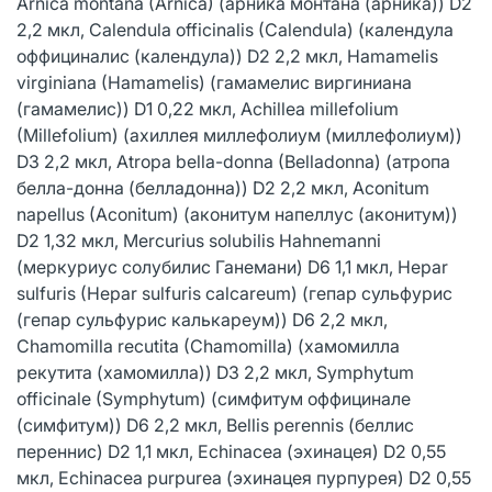
Arnica montana (Arnica) (арника монтана (арника)) D2
2,2 мкл, Calendula officinalis (Calendula) (календула
оффициналис (календула)) D2 2,2 мкл, Hamamelis
virginiana (Hamamelis) (гамамелис виргиниана
(гамамелис)) D1 0,22 мкл, Achillea millefolium
(Millefolium) (ахиллея миллефолиум (миллефолиум))
D3 2,2 мкл, Atropa bella-donna (Belladonna) (атропа
белла-донна (белладонна)) D2 2,2 мкл, Aconitum
napellus (Aconitum) (аконитум напеллус (аконитум))
D2 1,32 мкл, Mercurius solubilis Hahnemanni
(меркуриус солубилис Ганемани) D6 1,1 мкл, Hepar
sulfuris (Hepar sulfuris calcareum) (гепар сульфурис
(гепар сульфурис калькареум)) D6 2,2 мкл,
Chamomilla recutita (Chamomilla) (хамомилла
рекутита (хамомилла)) D3 2,2 мкл, Symphytum
officinale (Symphytum) (симфитум оффицинале
(симфитум)) D6 2,2 мкл, Bellis perennis (беллис
переннис) D2 1,1 мкл, Echinacea (эхинацея) D2 0,55
мкл, Echinacea purpurеа (эхинацея пурпурея) D2 0,55