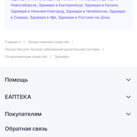
Новосибирске
,
Эдомари в Екатеринбург
,
Эдомари в Казани
,
Эдомари в Нижнем Новгород
,
Эдомари в Челябинске
,
Эдомари
в Самаре
,
Эдомари в Уфе
,
Эдомари в Ростове-на-Дону
Главная
/
Лекарственные средства
/
Лекарства для терапии заболеваний дыхательной системы
/
Отхаркивающие средства
/
Эдомари
Помощь
Самовывоз из аптек
ЕАПТЕКА
Обмен и возврат
О компании
Что с моим заказом?
Покупателям
Карьера
Ответы на вопросы
Оплата
Поставщики
Обратная связь
Блог
Отзывы