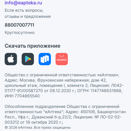
Лицензия
info@eapteka.ru
Программа СберСпасибо
Реклама на сайте
Если есть вопросы,
отзывы и предложения
Политика конфиденциальности
Ваши товары на ЕАПТЕКЕ
88007007711
Пользовательское соглашение
Сотрудничество для аптек
Круглосуточно
Политика рекомендаций
СМИ о нас
Скачать приложение
Этика и соответствие
Политика в отношении обработки персональных данных
Общество с ограниченной ответственностью «еАптека»;
Адрес: Москва, Фрунзенская набережная, дом 42,
цокольный этаж, помещение I, комната 2; Лицензия: Л042-
01177-91/00587270 от 09.12.2020 г.; ОГРН: 1147746631988,
ИНН 7704865540
Обособленное подразделение Общества с ограниченной
ответственностью "еАптека"; Адрес: 450106, Башкортостан
Респ., Уфа г., Дуванский б-р,23/2; Лицензия: № ЛО-02-02-
003212 от 19 октября 2020 г.;
© 2026 eАптека. Все права защищены