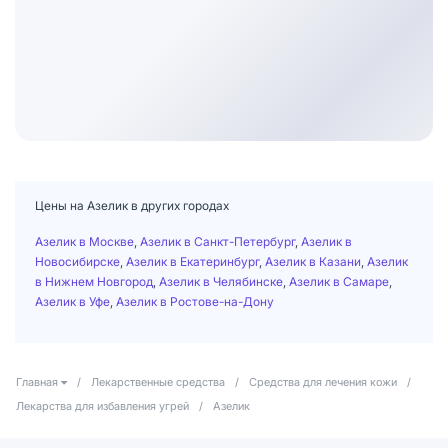
Цены на Азелик в других городах
Азелик в Москве
,
Азелик в Санкт-Петербург
,
Азелик в
Новосибирске
,
Азелик в Екатеринбург
,
Азелик в Казани
,
Азелик
в Нижнем Новгород
,
Азелик в Челябинске
,
Азелик в Самаре
,
Азелик в Уфе
,
Азелик в Ростове-на-Дону
Главная
/
Лекарственные средства
/
Средства для лечения кожи
/
Лекарства для избавления угрей
/
Азелик