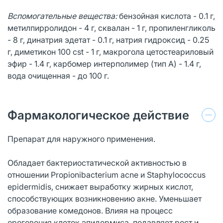
Вспомогательные вещества:
бензойная кислота - 0.1 г,
метилпирролидон - 4 г, сквалан - 1 г, пропиленгликоль
- 8 г, динатрия эдетат - 0.1 г, натрия гидроксид - 0.25
г, диметикон 100 cst - 1 г, макрогола цетостеариловый
эфир - 1.4 г, карбомер интерполимер (тип А) - 1.4 г,
вода очищенная - до 100 г.
Фармакологическое действие
Препарат для наружного применения.
Обладает бактериостатической активностью в
отношении Propionibacterium acne и Staphylococcus
epidermidis, снижает выработку жирных кислот,
способствующих возникновению акне. Уменьшает
образование комедонов. Влияя на процесс
ороговения клеток эпидермиса, подавляет рост и