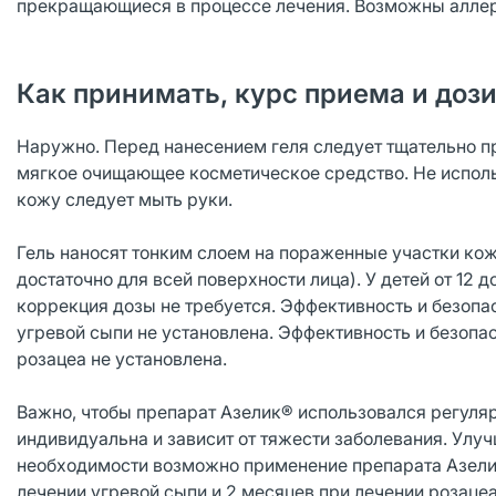
прекращающиеся в процессе лечения. Возможны аллер
Как принимать, курс приема и доз
Наружно. Перед нанесением геля следует тщательно пр
мягкое очищающее косметическое средство. Не исполь
кожу следует мыть руки.
Гель наносят тонким слоем на пораженные участки кожи 
достаточно для всей поверхности лица). У детей от 12 
коррекция дозы не требуется. Эффективность и безопа
угревой сыпи не установлена. Эффективность и безопа
розацеа не установлена.
Важно, чтобы препарат Азелик® использовался регуляр
индивидуальна и зависит от тяжести заболевания. Улуч
необходимости возможно применение препарата Азелик®
лечении угревой сыпи и 2 месяцев при лечении розацеа