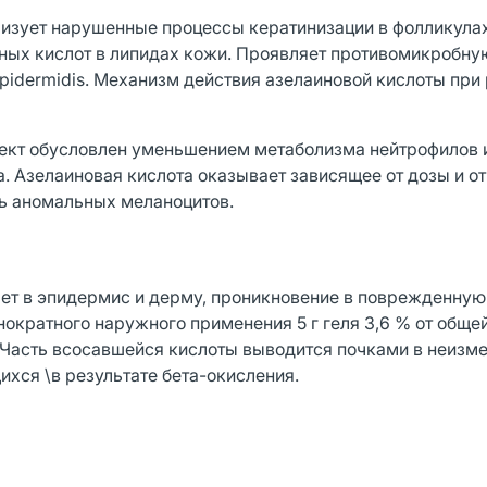
лизует нарушенные процессы кератинизации в фолликула
ых кислот в липидах кожи. Проявляет противомикробну
 epidermidis. Механизм действия азелаиновой кислоты при
ект обусловлен уменьшением метаболизма нейтрофилов
 Азелаиновая кислота оказывает зависящее от дозы и о
ь аномальных меланоцитов.
ает в эпидермис и дерму, проникновение в поврежденну
ократного наружного применения 5 г геля 3,6 % от обще
 Часть всосавшейся кислоты выводится почками в неизм
ихся \в результате бета-окисления.