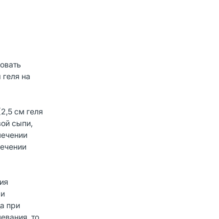
зовать
 геля на
2,5 см геля
вой сыпи,
лечении
лечении
ния
ри
а при
евания, то