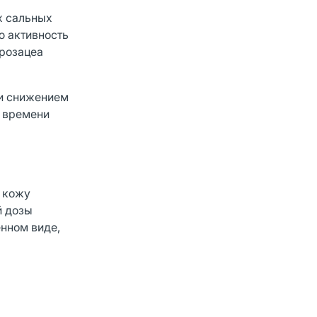
х сальных
ю активность
 розацеа
 и снижением
т времени
ю кожу
й дозы
енном виде,