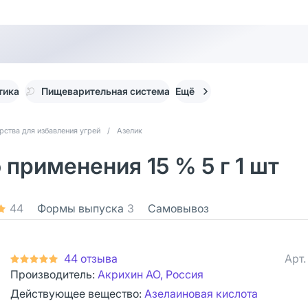
тика
Пищеварительная система
Ещё
рства для избавления угрей
/
Азелик
 применения 15 % 5 г 1 шт
44
Формы выпуска
3
Самовывоз
44 отзыва
Арт
Производитель:
Акрихин АО, Россия
Действующее вещество:
Азелаиновая кислота