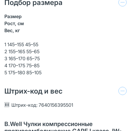
Подбор размера
Размер
Рост, см
Вес, кг
1 145–155 45–55
2 155–165 55–65
3 165–170 65–75
4 170–175 75–85
5 175–180 85–105
Штрих-код и вес
Штрих-код: 7640156395501
B.Well Чулки компрессионные
противоэмболические CARE I класс JW-