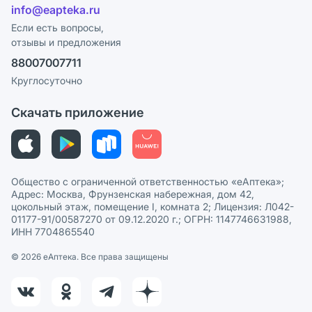
Лицензия
info@eapteka.ru
Блог
Программа СберСпасибо
Реклама на сайте
Если есть вопросы,
отзывы и предложения
Политика конфиденциальности
Ваши товары на ЕАПТЕКЕ
88007007711
Пользовательское соглашение
Сотрудничество для аптек
Круглосуточно
Политика рекомендаций
СМИ о нас
Скачать приложение
Этика и соответствие
Политика в отношении обработки персональных данных
Общество с ограниченной ответственностью «еАптека»;
Адрес: Москва, Фрунзенская набережная, дом 42,
цокольный этаж, помещение I, комната 2; Лицензия: Л042-
01177-91/00587270 от 09.12.2020 г.; ОГРН: 1147746631988,
ИНН 7704865540
© 2026 eАптека. Все права защищены