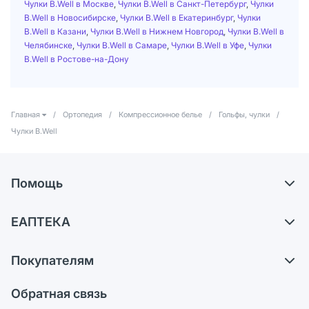
Чулки B.Well в Москве
,
Чулки B.Well в Санкт-Петербург
,
Чулки
B.Well в Новосибирске
,
Чулки B.Well в Екатеринбург
,
Чулки
B.Well в Казани
,
Чулки B.Well в Нижнем Новгород
,
Чулки B.Well в
Челябинске
,
Чулки B.Well в Самаре
,
Чулки B.Well в Уфе
,
Чулки
B.Well в Ростове-на-Дону
Главная
/
Ортопедия
/
Компрессионное белье
/
Гольфы, чулки
/
Чулки B.Well
Помощь
Доставка
ЕАПТЕКА
Самовывоз из аптек
О компании
Обмен и возврат
Покупателям
Карьера
Что с моим заказом?
Оплата
Поставщики
Обратная связь
Ответы на вопросы
Отзывы