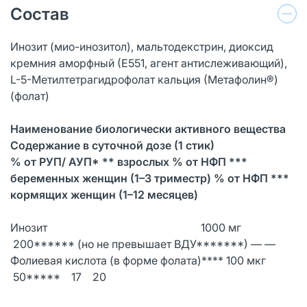
Состав
Инозит (мио-инозитол), мальтодекстрин, диоксид
кремния аморфный (Е551, агент антислеживающий),
L-5-Метилтетрагидрофолат кальция (Метафолин®)
(фолат)
Наименование биологически активного вещества
Содержание в суточной дозе (1 стик)
% от РУП/ АУП* ** взрослых % от НФП ***
беременных женщин (1–3 триместр) % от НФП ***
кормящих женщин (1–12 месяцев)
Инозит 1000 мг
200****** (но не превышает ВДУ*******) — —
Фолиевая кислота (в форме фолата)**** 100 мкг
50***** 17 20