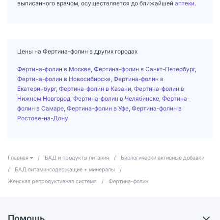
выписанного врачом, осуществляется до ближайшей
аптеки
.
Цены на Фертина-фолин в других городах
Фертина-фолин в Москве
,
Фертина-фолин в Санкт-Петербург
,
Фертина-фолин в Новосибирске
,
Фертина-фолин в
Екатеринбург
,
Фертина-фолин в Казани
,
Фертина-фолин в
Нижнем Новгород
,
Фертина-фолин в Челябинске
,
Фертина-
фолин в Самаре
,
Фертина-фолин в Уфе
,
Фертина-фолин в
Ростове-на-Дону
Главная
/
БАД и продукты питания
/
Биологически активные добавки
/
БАД витаминсодержащие + минералы
/
Женская репродуктивная система
/
Фертина-фолин
Помощь