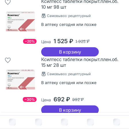
Ксилтесс таблетки покрыт.плен.об.
10 мг 98 шт
Самовывоз: рецептурный
В аптеку сегодня или позже
1 525 ₽
1 925 ₽
−20%
Цена
В корзину
Ксилтесс таблетки покрыт.плен.об.
15 мг 28 шт
Самовывоз: рецептурный
В аптеку сегодня или позже
692 ₽
992 ₽
−30%
Цена
В корзину
Ксилтесс таблетки покрыт.плен.об.
В корзину за
3 272
руб.
15 мг 98 шт