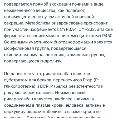
подвергается прямой экскреции почками в виде
неизмененного вещества, как полагают,
преимущественно путем активной почечной
секреции. Метаболизм ривароксабана происходит
при участии изоферментов CYP3A4, CYP2J2, а также
ферменты, независимых от системы цитохрома Р450.
Основными участником биотрансформации является
морфолиновая группа, подвергающаяся
окислительному разложению, и амидные группы,
подвергающиеся гидролизу.
По данным in vitro, ривароксабан является
субстратом для белков-переносчиков Р-gp (Р-
гликопротеина) и BCR-P (белка резистентности к
раку молочной железы). Неизмененный
ривароксабан является наиболее значимым
соединением в плазме крови человека, активные
циркулирующие метаболиты в плазме крови не
выявлены. Системный клиренс ривароксабана