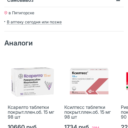
в Пятигорске
В аптеку сегодня или позже
Аналоги
Ксарелто таблетки
Ксилтесс таблетки
Ри
покрыт.плен.об. 15 мг
покрыт.плен.об. 15 мг
пок
98 шт
98 шт
90
10660 руб.
1734 руб.
22
2184