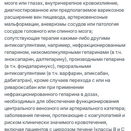
мозге или глазах, внутричерепное кровоизлияние,
диагностированное или предполагаемое варикозное
расширение вен пищевода, артериовенозные
мальформации, аневризмы сосудов или патология
сосудов головного или спинного мозга;
сопутствующая терапия какими-либо другими
антикоагулянтами, например, нефракционированным
гепарином, низкомолекулярными гепаринами (в т.ч.
эноксапарин, далтепарину), производными гепарина
(в т.ч. фондапаринукс), пероральными
антикоагулянтами (в т.ч. варфарин, апиксабан,
дабигатран), кроме случаев перехода с или на
ривароксабан или при применении
нефракционированного гепарина в дозах,
необходимых для обеспечения функционирования
центрального венозного или артериального катетера;
заболевания печени, протекающие с коагулопатией и
риском клинически значимого кровотечения,
включая пациентов с циррозом печени (классы B и C