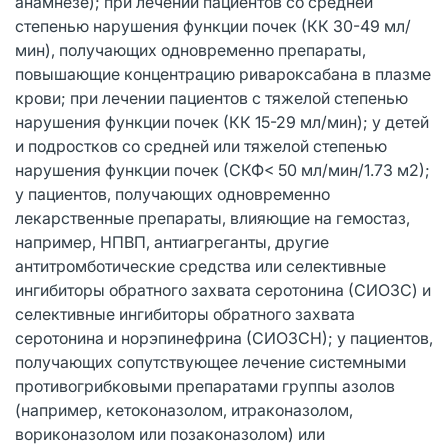
анамнезе); при лечении пациентов со средней
степенью нарушения функции почек (КК 30-49 мл/
мин), получающих одновременно препараты,
повышающие концентрацию ривароксабана в плазме
крови; при лечении пациентов с тяжелой степенью
нарушения функции почек (КК 15-29 мл/мин); у детей
и подростков со средней или тяжелой степенью
нарушения функции почек (СКФ< 50 мл/мин/1.73 м2);
у пациентов, получающих одновременно
лекарственные препараты, влияющие на гемостаз,
например, НПВП, антиагреганты, другие
антитромботические средства или селективные
ингибиторы обратного захвата серотонина (СИОЗС) и
селективные ингибиторы обратного захвата
серотонина и норэпинефрина (СИОЗСН); у пациентов,
получающих сопутствующее лечение системными
противогрибковыми препаратами группы азолов
(например, кетоконазолом, итраконазолом,
вориконазолом или позаконазолом) или