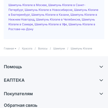
Шампунь Klorane в Москве
,
Шампунь Klorane в Санкт-
Петербург
,
Шампунь Klorane в Новосибирске
,
Шампунь Klorane
в Екатеринбург
,
Шампунь Klorane в Казани
,
Шампунь Klorane в
Нижнем Новгород
,
Шампунь Klorane в Челябинске
,
Шампунь
Klorane в Самаре
,
Шампунь Klorane в Уфе
,
Шампунь Klorane в
Ростове-на-Дону
Главная
/
Красота
/
Волосы
/
Шампуни
/
Шампунь Klorane
Помощь
Доставка
ЕАПТЕКА
Самовывоз из аптек
О компании
Обмен и возврат
Покупателям
Карьера
Что с моим заказом?
Оплата
Поставщики
Обратная связь
Ответы на вопросы