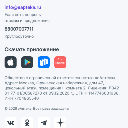
Отзывы
Лицензия
info@eapteka.ru
Блог
Программа СберСпасибо
Реклама на сайте
Если есть вопросы,
отзывы и предложения
Политика конфиденциальности
Ваши товары на ЕАПТЕКЕ
88007007711
Пользовательское соглашение
Сотрудничество для аптек
Круглосуточно
Политика рекомендаций
СМИ о нас
Скачать приложение
Этика и соответствие
Политика в отношении обработки персональных данных
Общество с ограниченной ответственностью «еАптека»;
Адрес: Москва, Фрунзенская набережная, дом 42,
цокольный этаж, помещение I, комната 2; Лицензия: Л042-
01177-91/00587270 от 09.12.2020 г.; ОГРН: 1147746631988,
ИНН 7704865540
© 2026 eАптека. Все права защищены