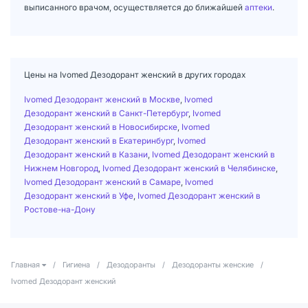
выписанного врачом, осуществляется до ближайшей
аптеки
.
Цены на Ivomed Дезодорант женский в других городах
Ivomed Дезодорант женский в Москве
,
Ivomed
Дезодорант женский в Санкт-Петербург
,
Ivomed
Дезодорант женский в Новосибирске
,
Ivomed
Дезодорант женский в Екатеринбург
,
Ivomed
Дезодорант женский в Казани
,
Ivomed Дезодорант женский в
Нижнем Новгород
,
Ivomed Дезодорант женский в Челябинске
,
Ivomed Дезодорант женский в Самаре
,
Ivomed
Дезодорант женский в Уфе
,
Ivomed Дезодорант женский в
Ростове-на-Дону
Главная
/
Гигиена
/
Дезодоранты
/
Дезодоранты женские
/
Ivomed Дезодорант женский