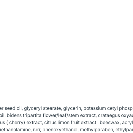
 seed oil, glyceryl stearate, glycerin, potassium cetyl phosp
il, bidens tripartita flower/leaf/stem extract, crataegus oxya
 ( cherry) extract, citrus limon fruit extract , beeswax, acry
triethanolamine, внт, phenoxyethanol, methylparaben, ethylpa