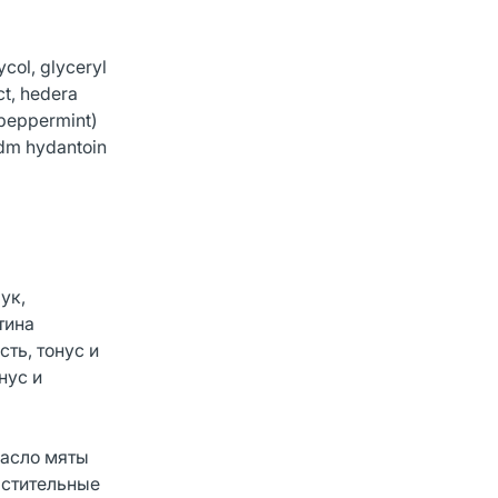
ycol, glyceryl
ct, hedera
(peppermint)
mdm hydantoin
ук,
тина
ть, тонус и
нус и
масло мяты
астительные