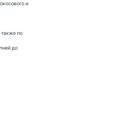
окосового и
 также по
пней до