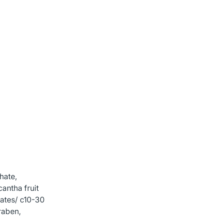
hate,
cantha fruit
lates/ c10-30
raben,