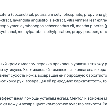
cifera (coconut) oil, potassium cetyl phosphate, propylene gl
ract, lavandula angustifolia extract, vitis vinifera leaf extra
 crosspolymer, cymbopogon schoenanthus oil, mentha piperita 
enoxyethanol, methylparaben, ethylparaben, propylparaben, d
жный крем с маслом персика прекрасно увлажняет кожу р
ию кутикулы. Ухаживающий комплекс из коллагена и кера
раняет сухость кожи, возвращая ей природную бархатистос
ют кожу рук, возвращая ей природную бархатистость, то
– эффективная помощь усталым ногам. Ментол и эфирное 
ают кожу и возвращают комфортное чувство легкости. Р