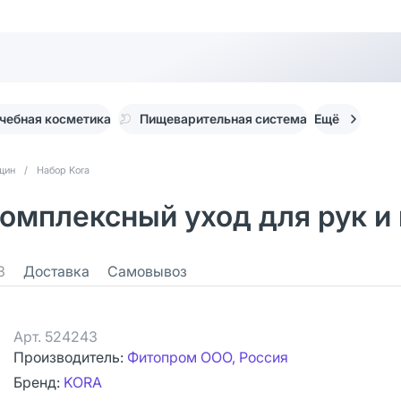
чебная косметика
Пищеварительная система
Ещё
щин
/
Набор Kora
мплексный уход для рук и н
3
Доставка
Самовывоз
Арт.
524243
Производитель:
Фитопром ООО, Россия
Бренд:
KORA