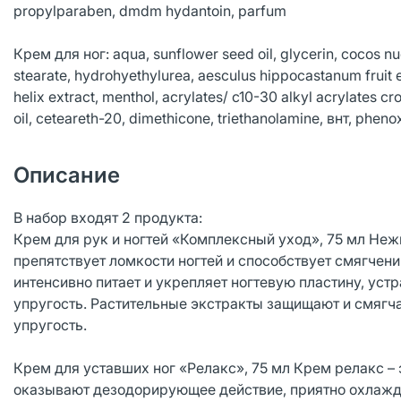
propylparaben, dmdm hydantoin, parfum
Крем для ног: aqua, sunflower seed oil, glycerin, cocos nu
stearate, hydrohyethylurea, аesculus hippocastanum fruit ext
helix extract, menthol, acrylates/ c10-30 alkyl acrylates
oil, ceteareth-20, dimethicone, triethanolamine, внт, ph
Описание
В набор входят 2 продукта:
Крем для рук и ногтей «Комплексный уход», 75 мл Не
препятствует ломкости ногтей и способствует смягчен
интенсивно питает и укрепляет ногтевую пластину, уст
упругость. Растительные экстракты защищают и смягча
упругость.
Крем для уставших ног «Релакс», 75 мл Крем релакс 
оказывают дезодорирующее действие, приятно охлажд