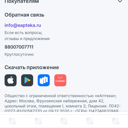
Покупателям
Карьера
Что с моим заказом?
Оплата
Поставщики
Обратная связь
Ответы на вопросы
Отзывы
Лицензия
info@eapteka.ru
Блог
Программа СберСпасибо
Реклама на сайте
Если есть вопросы,
отзывы и предложения
Политика конфиденциальности
Ваши товары на ЕАПТЕКЕ
88007007711
Пользовательское соглашение
Сотрудничество для аптек
Круглосуточно
Политика рекомендаций
СМИ о нас
Скачать приложение
Этика и соответствие
Политика в отношении обработки персональных данных
Общество с ограниченной ответственностью «еАптека»;
Адрес: Москва, Фрунзенская набережная, дом 42,
цокольный этаж, помещение I, комната 2; Лицензия: Л042-
01177-91/00587270 от 09.12.2020 г.; ОГРН: 1147746631988,
ИНН 7704865540
В корзину за
1 570
руб.
© 2026 eАптека. Все права защищены