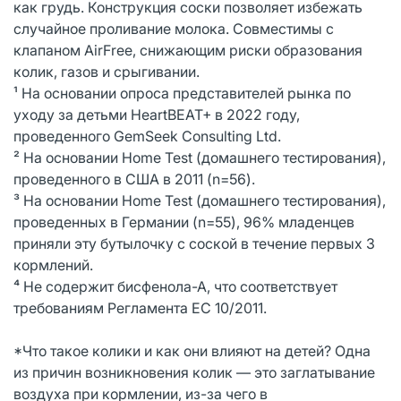
как грудь. Конструкция соски позволяет избежать
случайное проливание молока. Совместимы с
клапаном AirFree, снижающим риски образования
колик, газов и срыгивании.
¹ На основании опроса представителей рынка по
уходу за детьми HeartBEAT+ в 2022 году,
проведенного GemSeek Consulting Ltd.
² На основании Home Test (домашнего тестирования),
проведенного в США в 2011 (n=56).
³ На основании Home Test (домашнего тестирования),
проведенных в Германии (n=55), 96% младенцев
приняли эту бутылочку с соской в течение первых 3
кормлений.
⁴ Не содержит бисфенола-А, что соответствует
требованиям Регламента ЕС 10/2011.
*Что такое колики и как они влияют на детей? Одна
из причин возникновения колик — это заглатывание
воздуха при кормлении, из-за чего в