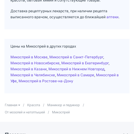
красоты, бытовая химия и сопутствующие товары.
Доставка рецептурных лекарств, при наличии рецепта
выписанного врачом, осуществляется до ближайшей
аптеки
.
Цены на Микоспрей в других городах
Микоспрей в Москве
,
Микоспрей в Санкт-Петербург
,
Микоспрей в Новосибирске
,
Микоспрей в Екатеринбург
,
Микоспрей в Казани
,
Микоспрей в Нижнем Новгород
,
Микоспрей в Челябинске
,
Микоспрей в Самаре
,
Микоспрей в
Уфе
,
Микоспрей в Ростове-на-Дону
Главная
/
Красота
/
Маникюр и педикюр
/
От мозолей и натоптышей
/
Микоспрей