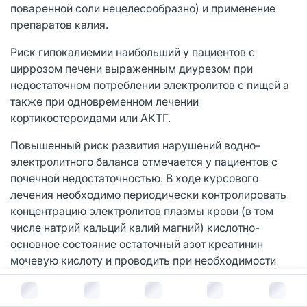
поваренной соли нецелесообразно) и применение
препаратов калия.
Риск гипокалиемии наибольший у пациентов с
циррозом печени выраженным диурезом при
недостаточном потреблении электролитов с пищей а
также при одновременном лечении
кортикостероидами или АКТГ.
Повышенный риск развития нарушений водно-
электролитного баланса отмечается у пациентов с
почечной недостаточностью. В ходе курсового
лечения необходимо периодически контролировать
концентрацию электролитов плазмы крови (в том
числе натрий кальций калий магний) кислотно-
основное состояние остаточный азот креатинин
мочевую кислоту и проводить при необходимости
соответствующую коррекционную терапию (с
В корзину за
349
руб.
большей кратностью у пациентов с частой рвотой и