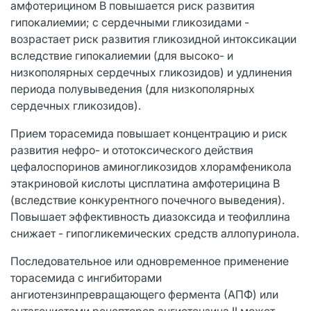
амфотерицином В повышается риск развития
гипокалиемии; с сердечными гликозидами -
возрастает риск развития гликозидной интоксикации
вследствие гипокалиемии (для высоко- и
низкополярных сердечных гликозидов) и удлинения
периода полувыведения (для низкополярных
сердечных гликозидов).
Прием торасемида повышает концентрацию и риск
развития нефро- и ототоксического действия
цефалоспоринов аминогликозидов хлорамфеникола
этакриновой кислоты цисплатина амфотерицина В
(вследствие конкурентного почечного выведения).
Повышает эффективность диазоксида и теофиллина
снижает - гипогликемических средств аллопуринола.
Последовательное или одновременное применение
торасемида с ингибиторами
ангиотензинпревращающего фермента (АПФ) или
антагонистами рецепторов ангиотензина II может