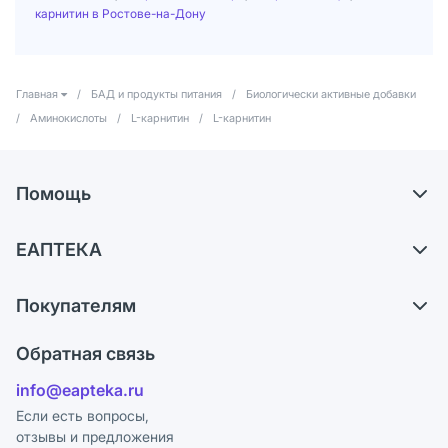
карнитин в Ростове-на-Дону
Главная
/
БАД и продукты питания
/
Биологически активные добавки
/
Аминокислоты
/
L-карнитин
/
L-карнитин
Помощь
Доставка
ЕАПТЕКА
Самовывоз из аптек
О компании
Обмен и возврат
Покупателям
Карьера
Что с моим заказом?
Оплата
Поставщики
Обратная связь
Ответы на вопросы
Отзывы
Лицензия
info@eapteka.ru
Блог
Программа СберСпасибо
Реклама на сайте
Если есть вопросы,
отзывы и предложения
Политика конфиденциальности
Ваши товары на ЕАПТЕКЕ