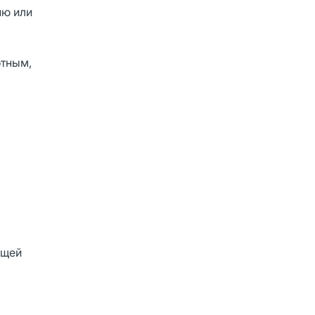
ию или
отным,
ящей