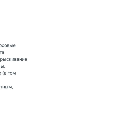
носовые
та
Впрыскивание
мы.
 (в том
отным,