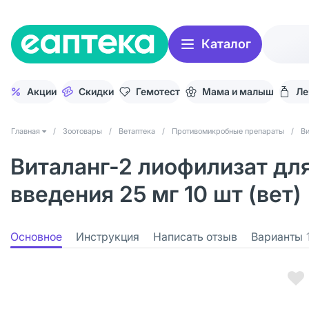
Каталог
Акции
Скидки
Гемотест
Мама и малыш
Ле
Главная
/
Зоотовары
/
Ветаптека
/
Противомикробные препараты
/
Ви
Виталанг-2 лиофилизат дл
введения 25 мг 10 шт (вет)
Основное
Инструкция
Написать отзыв
Варианты