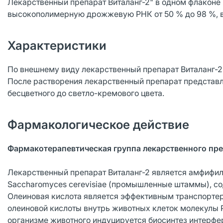
Лекарственный препарат Виталанг-2" в одном флаконе 
высокополимерную дрожжевую РНК от 50 % до 98 %, в 
Характеристики
По внешнему виду лекарственный препарат Виталанг-2-
После растворения лекарственный препарат представл
бесцветного до светло-кремового цвета.
Фармакологическое действие
Фармакотерапевтическая группа лекарственного пр
Лекарственный препарат Виталанг-2 является амфиф
Saccharomyces cerevisiae (промышленные штаммы), со
Олеиновая кислота является эффективным транспорт
олеиновой кислоты внутрь животных клеток молекулы 
организме животного индуцируется биосинтез интерфер