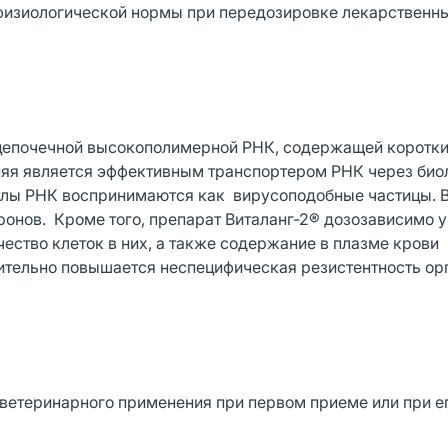
 физиологической нормы при передозировке лекарственн
цепочечной высокополимерной РНК, содержащей коротк
няя является эффективным транспортером РНК через био
лы РНК воспринимаются как вирусоподобные частицы. В 
ронов. Кроме того, препарат Виталанг-2® дозозависимо 
ество клеток в них, а также содержание в плазме крови
чительно повышается неспецифическая резистентность ор
ветеринарного применения при первом приеме или при ег