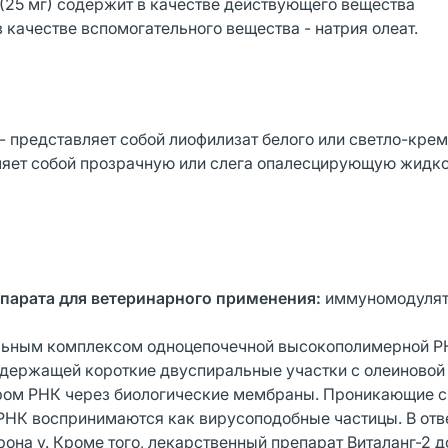
(25 мг) содержит в качестве действующего вещества
качестве вспомогательного вещества - натрия олеат.
 представляет собой лиофилизат белого или светло-крем
яет собой прозрачную или слега опалесцирующую жидкос
епарата для ветеринарного применения:
иммуномодулят
ильным комплексом одноцепочечной высокополимерной 
держащей короткие двуспиральные участки с олеиновой 
ером РНК через биологические мембраны. Проникающие 
РНК воспринимаются как вирусоподобные частицы. В отв
она у. Кроме того, лекарственный препарат Виталанг-2 