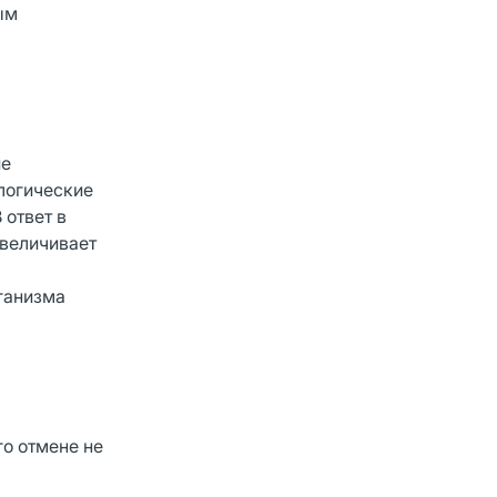
ым
ие
логические
ответ в
увеличивает
ганизма
о отмене не