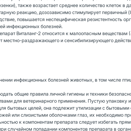
зенки), также возрастает среднее количество клеток в 
тарную реакцию, дозозависимо стимулирует первичный (
едствие, повышается неспецифическая резистентность ор
лей инфекционных болезней.
епарат Виталанг-2 относится к малоопасным веществам (
ает местно-раздражающего и сенсибилизирующего действ
чении инфекционных болезней животных, в том числе пти
дать общие правила личной гигиены и техники безопасно
вами для ветеринарного применения. Пустую упаковку и
ля бытовых целей, она подлежит утилизации с бытовыми 
кожей или слизистыми оболочками глаз, их необходимо п
ностью к компонентам препарата следует избегать прям
 при случайном попадании компонентов препарата в орга