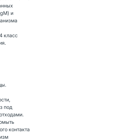
данных
IgM) и
ганизма
4 класс
ия.
цы.
сти,
з под
отходами.
ромыть
ого контакта
низм