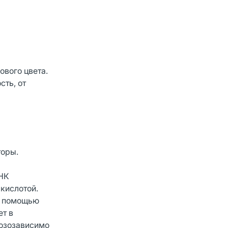
ового цвета.
ть, от
оры.
РНК
кислотой.
с помощью
ет в
дозозависимо