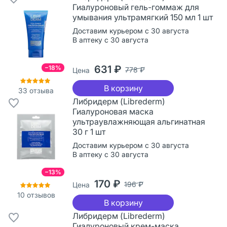
Гиалуроновый гель-гоммаж для
умывания ультрамягкий 150 мл 1 шт
Доставим курьером с 30 августа
В аптеку с 30 августа
631 ₽
−18%
778 ₽
Цена
В корзину
33
отзыва
Либридерм (Librederm)
Гиалуроновая маска
ультраувлажняющая альгинатная
30 г 1 шт
Доставим курьером с 30 августа
В аптеку с 30 августа
−13%
170 ₽
196 ₽
Цена
10
отзывов
В корзину
Либридерм (Librederm)
Гиалуроновый крем-маска