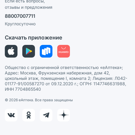
Реклама на сайте
Если есть вопросы,
отзывы и предложения
Политика конфиденциальности
Ваши товары на ЕАПТЕКЕ
88007007711
Пользовательское соглашение
Сотрудничество для аптек
Круглосуточно
Политика рекомендаций
СМИ о нас
Скачать приложение
Этика и соответствие
Политика в отношении обработки персональных данных
Общество с ограниченной ответственностью «еАптека»;
Адрес: Москва, Фрунзенская набережная, дом 42,
цокольный этаж, помещение I, комната 2; Лицензия: Л042-
01177-91/00587270 от 09.12.2020 г.; ОГРН: 1147746631988,
ИНН 7704865540
© 2026 eАптека. Все права защищены