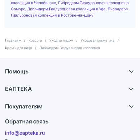
коллекция в Челябинске
,
Либридерм Гиалуроновая коллекция в
Самаре
,
Либридерм Гиалуроновая коллекция в Уфе
,
Либридерм
Гиалуроновая коллекция в Ростове-на-Дону
Главная
/
Красота
/
Уход за лицом
/
Уходовая косметика
/
Кремы для лица
/
Либридерм Гиалуроновая коллекция
Помощь
Доставка
ЕАПТЕКА
Самовывоз из аптек
О компании
Обмен и возврат
Покупателям
Карьера
Что с моим заказом?
Оплата
Поставщики
Обратная связь
Ответы на вопросы
Отзывы
Лицензия
info@eapteka.ru
Блог
Программа СберСпасибо