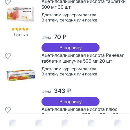
Ацетилсалициловая кислота таблетки
500 мг 30 шт
Доставим курьером завтра
В аптеку сегодня или позже
1
отзыв
70 ₽
Цена
В корзину
Ацетилсалициловая кислота Реневал
таблетки шипучие 500 мг 20 шт
Доставим курьером завтра
В аптеку сегодня или позже
343 ₽
Цена
В корзину
Ацетилсалициловая кислота плюс
Реневал таблетки 500 мг+25 мг 20 шт
В корзину за
53
руб.
Доставим курьером с 18 августа
В аптеку с 18 августа