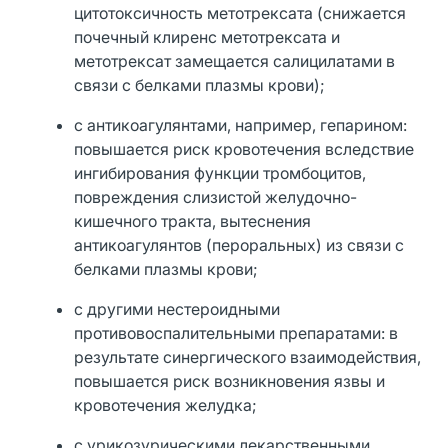
цитотоксичность метотрексата (снижается
почечный клиренс метотрексата и
метотрексат замещается салицилатами в
связи с белками плазмы крови);
с антикоагулянтами, например, гепарином:
повышается риск кровотечения вследствие
ингибирования функции тромбоцитов,
повреждения слизистой желудочно-
кишечного тракта, вытеснения
антикоагулянтов (пероральных) из связи с
белками плазмы крови;
с другими нестероидными
противовоспалительными препаратами: в
результате синергического взаимодействия,
повышается риск возникновения язвы и
кровотечения желудка;
с урикозурическими лекарственными