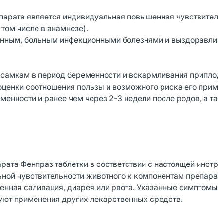
парата является индивидуальная повышенная чувствител
том числе в анамнезе).
щенным, больным инфекционными болезнями и выздорав
 самкам в период беременности и вскармливания припло
оценки соотношения пользы и возможного риска его прим
менности и ранее чем через 2-3 недели после родов, а т
ата Фенпраз таблетки в соответствии с настоящей инстр
ной чувствительности животного к компонентам препара
нная саливация, диарея или рвота. Указанные симптомы
уют применения других лекарственных средств.