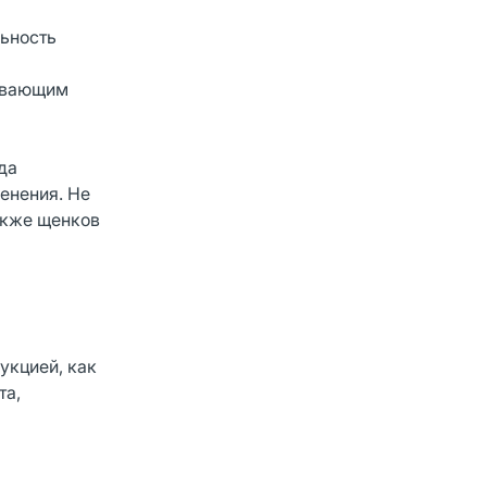
ьность
ливающим
да
енения. Не
акже щенков
укцией, как
та,