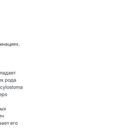
инациях.
бладает
их рода
ncylostoma
ceps
ных
ич
ает его