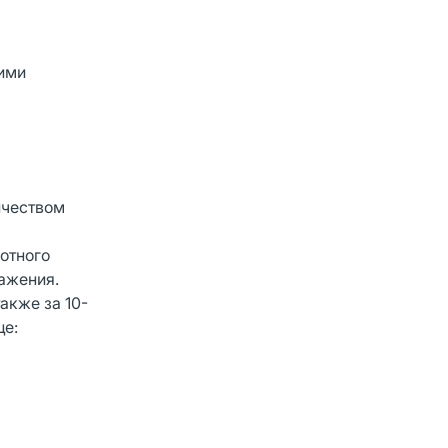
щими
ичеством
отного
ажения.
акже за 10-
це: