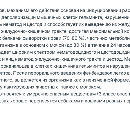
ов, механизм его действия основан на индуцировании ра
й деполяризации мышечных клеток гельминта, нарушении
ь нематод и цестод и способствует их выведению из жел
в желудочно-кишечном тракте, достигая максимальной к
 с белками сыворотки крови (70-80 %), частично метаболи
ганизма в основном с мочой (до 80 %) в течение 24 часов
адает широким спектром нематодоцидного и цестодоцидн
к и яиц нематод желудочно-кишечного тракта и цестод. 
роканальцев в клетках кишечника гельминтов и нарушен
азитов. После перорального введения фенбендазол легко 
тного, выделяется из организма как в неизменной форме, 
, у лактирующих животных- также с молоком.
 относятся к умеренно опасным веществам (3 класс опасн
дозах хорошо переносятся собаками и кошками разных по