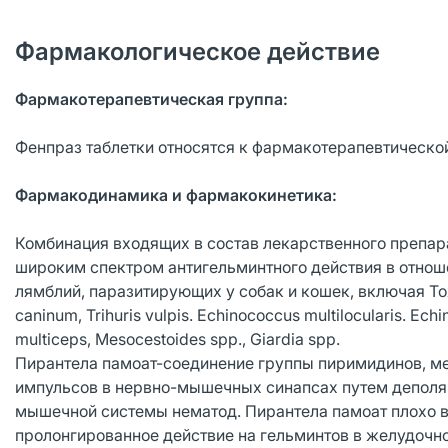
Фармакологическое действие
Фармакотерапевтическая группа:
Фенпраз таблетки относятся к фармакотерапевтическо
Фармакодинамика и фармакокинетика:
Комбинация входящих в состав лекарственного препара
широким спектром антигельминтного действия в отнош
лямблий, паразитирующих у собак и кошек, включая Toxoc
caninum, Trihuris vulpis. Echinococcus multilocularis. Ech
multiceps, Mesocestoides spp., Giardia spp.
Пирантела памоат-соединение группы пиримидинов, ме
импульсов в нервно-мышечных синапсах путем деполя
мышечной системы нематод. Пирантела памоат плохо в
пролонгированное действие на гельминтов в желудочно