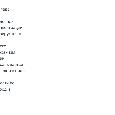
спада
удочно-
онцентрации
зируется в
.
ого
Механизм
ии
всасывается
так и в виде
ости по
род и