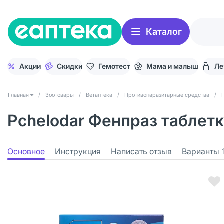
Каталог
Акции
Скидки
Гемотест
Мама и малыш
Ле
Главная
/
Зоотовары
/
Ветаптека
/
Противопаразитарные средства
/
Pchelodar Фенпраз таблетк
Основное
Инструкция
Написать отзыв
Варианты