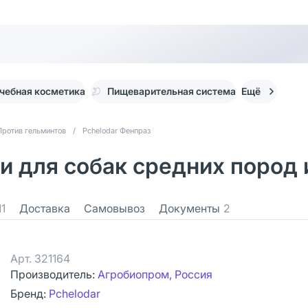
чебная косметика
Пищеварительная система
Ещё
Против гельминтов
/
Pchelodar Фенпраз
и для собак средних пород 
11
Доставка
Самовывоз
Документы
2
Арт.
321164
Производитель:
Агробиопром, Россия
Бренд:
Pchelodar