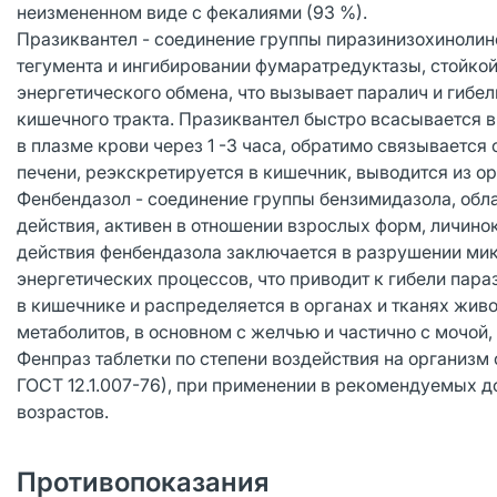
неизмененном виде с фекалиями (93 %).
Празиквантел - соединение группы пиразинизохинолин
тегумента и ингибировании фумаратредуктазы, стойко
энергетического обмена, что вызывает паралич и гибел
кишечного тракта. Празиквантел быстро всасывается 
в плазме крови через 1 -3 часа, обратимо связывается
печени, реэкскретируется в кишечник, выводится из ор
Фенбендазол - соединение группы бензимидазола, обл
действия, активен в отношении взрослых форм, личино
действия фенбендазола заключается в разрушении мик
энергетических процессов, что приводит к гибели пар
в кишечнике и распределяется в органах и тканях живо
метаболитов, в основном с желчью и частично с мочой
Фенпраз таблетки по степени воздействия на организм
ГОСТ 12.1.007-76), при применении в рекомендуемых 
возрастов.
Противопоказания