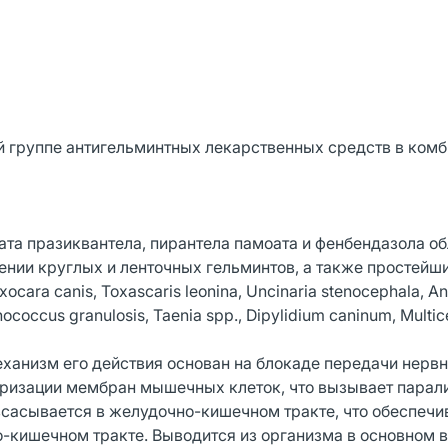
й группе антигельминтных лекарственных средств в комб
та празиквантела, пирантела памоата и фенбендазола о
ении круглых и ленточных гельминтов, а также простейш
ara canis, Toxascaris leonina, Uncinaria stenocephala, A
inococcus granulosis, Taenia spp., Dipylidium caninum, Multi
ханизм его действия основан на блокаде передачи нерв
ризации мембран мышечных клеток, что вызывает парал
сасывается в желудочно-кишечном тракте, что обеспечив
-кишечном тракте. Выводится из организма в основном в