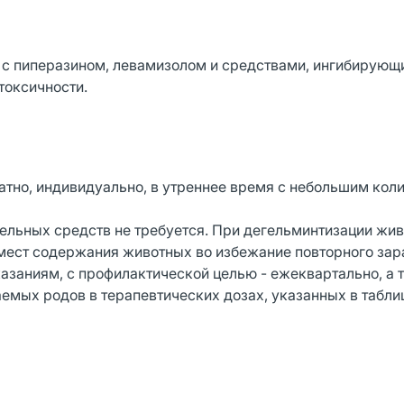
 с пиперазином, левамизолом и средствами, ингибирую
токсичности.
тно, индивидуально, в утреннее время с небольшим кол
ельных средств не требуется. При дегельминтизации жив
мест содержания животных во избежание повторного зар
заниям, с профилактической целью - ежеквартально, а т
гаемых родов в терапевтических дозах, указанных в табли