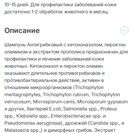
10-15 дней. Для профилактики заболеваний кожи
достаточно 1-2 обработок животного в месяц.
Описание
Шампунь Антигрибковый с кетононазолом, пироктон
оламином и экстрактом прополиса предназначен для
профилактики и лечения заболеваний кожи
животных. Кетоконазол и пироктон оламин
оказывают длительное противогрибковое и
противобактериальное действие, активен в
отношении микроорганизмов (Trichophyton
mentagrophytes, Trichophyton rubrum, Trichophyton
verrucosum, Microsporum canis, Microsporum gypseum
и других, бактерий E.coli, Salmonella spp., Proteus
spp., Klebsiella spp., Enterobacteriacae spp. и
Pseudomonas aeruginosa), дрожжей (Candida spp., и
Malassezia spp.,) и диморфных грибов. Экстракт