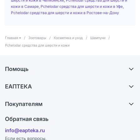
шерсти и кожи в Челябинске
,
Pchelodar средства для шерсти и
кожи в Самаре
,
Pchelodar средства для шерсти и кожи в Уфе
,
Pchelodar средства для шерсти и кожи в Ростове-на-Дону
Главная
/
Зоотовары
/
Косметика и уход
/
Шампуни
/
Pchelodar средства для шерсти и кожи
Помощь
Доставка
ЕАПТЕКА
Самовывоз из аптек
О компании
Обмен и возврат
Покупателям
Карьера
Что с моим заказом?
Оплата
Поставщики
Обратная связь
Ответы на вопросы
Отзывы
Лицензия
info@eapteka.ru
Блог
Программа СберСпасибо
Реклама на сайте
Если есть вопросы,