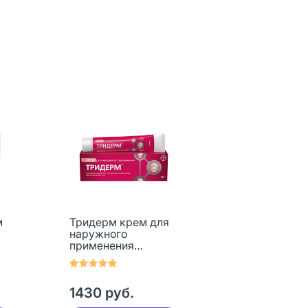
м
Тридерм крем для
наружного
применения
г
0,05%+0,1%+1% 15 г
1 шт
1430 руб.