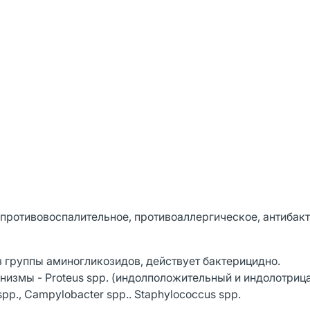
противовоспалительное, противоаллергическое, антибак
з группы аминогликозидов, действует бактерицидно.
змы - Proteus spp. (индолположительный и индолотрица
la spp., Campylobacter spp.. Staphylococcus spp.