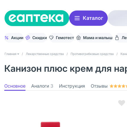
Каталог
Акции
Скидки
Гемотест
Мама и малыш
Ле
Главная
/
Лекарственные средства
/
Противогрибковые средства
/
Кан
Канизон плюс крем для на
Основное
Аналоги
3
Инструкция
Отзывы