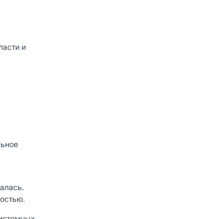
ласти и
льное
алась.
остью.
системных