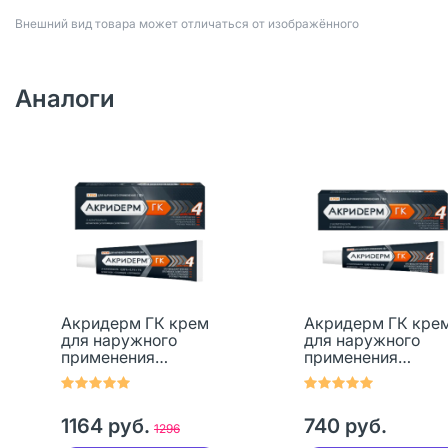
Bнешний вид товара может отличаться от изображённого
Аналоги
Акридерм ГК крем
Акридерм ГК кре
для наружного
для наружного
применения
применения
0,05%+0,1%+1% 30 г
0,05%+0,1%+1% 15 
1 шт
1 шт
1164 руб.
740 руб.
1296