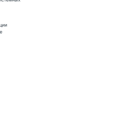
ции
е