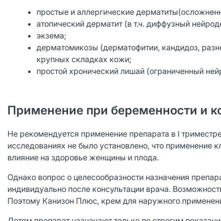
простые и аллергические дерматиты(осложнен
атопический дерматит (в т.ч. диффузный нейрод
экзема;
дерматомикозы (дерматофитии, кандидоз, разно
крупных складках кожи;
простой хронический лишай (ограниченный ней
Применение при беременности и к
Не рекомендуется применение препарата в I триместр
исследованиях не было установлено, что применение 
влияние на здоровье женщины и плода.
Однако вопрос о целесообразности назначения препарат
индивидуально после консультации врача. Возможност
Поэтому Канизон Плюс, крем для наружного применени
Детям препарат назначают только по строгим показани