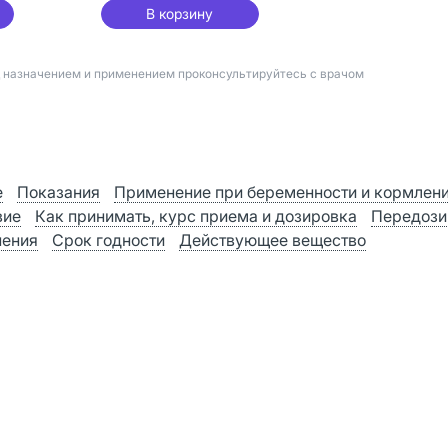
В корзину
д назначением и применением проконсультируйтесь с врачом
е
Показания
Применение при беременности и кормлен
вие
Как принимать, курс приема и дозировка
Передози
нения
Срок годности
Действующее вещество