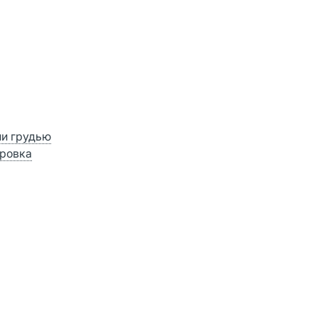
ии грудью
ровка