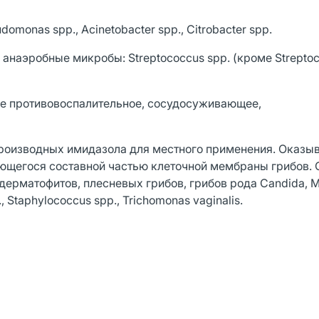
udomonas spp., Acinetobacter spp., Citrobacter spp.
m, анаэробные микробы: Streptococcus spp. (кроме Strepto
ое противовоспалительное, сосудосуживающее,
производных имидазола для местного применения. Оказы
яющегося составной частью клеточной мембраны грибов.
ерматофитов, плесневых грибов, грибов рода Candida, M
, Staphylococcus spp., Trichomonas vaginalis.