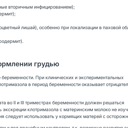
ные вторичным инфицированием);
ермит);
цветный лишай), особенно при локализации в паховой об
родермит).
ормлении грудью
е беременности. При клинических и экспериментальных
клотримазола в период беременности оказывает отрицате
а во II и III триместрах беременности должен решаться
ь экскреции клотримазола с материнским молоко не изуч
я следует использовать у кормящих матерей с осторожн
ям и под врачебным контролем, т.к. возможно развитие 