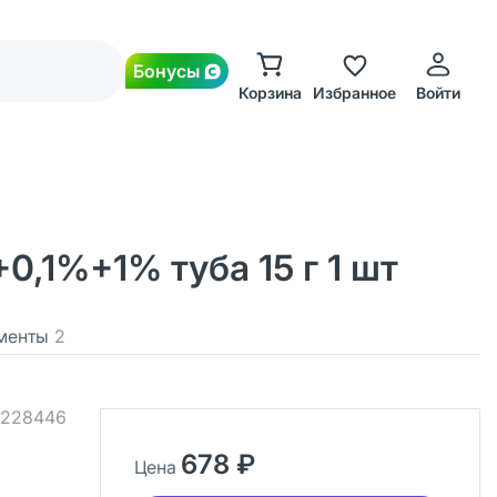
Бонусы
Корзина
Избранное
Войти
,1%+1% туба 15 г 1 шт
менты
2
228446
678 ₽
Цена