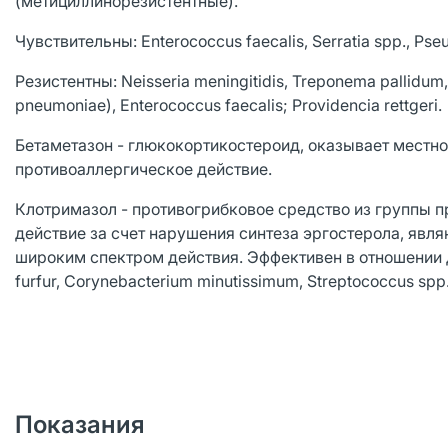
(метициллинорезистентные).
Чувствительны: Enterococcus faecalis, Serratia spp., Pse
Резистентны: Neisseria meningitidis, Treponema pallidu
pneumoniae), Enterococcus faecalis; Providencia rettgeri.
Бетаметазон - глюкокортикостероид, оказывает местн
противоаллергическое действие.
Клотримазол - противогрибковое средство из группы 
действие за счет нарушения синтеза эргостерола, явл
широким спектром действия. Эффективен в отношении д
furfur, Corynebacterium minutissimum, Streptococcus spp.
Показания