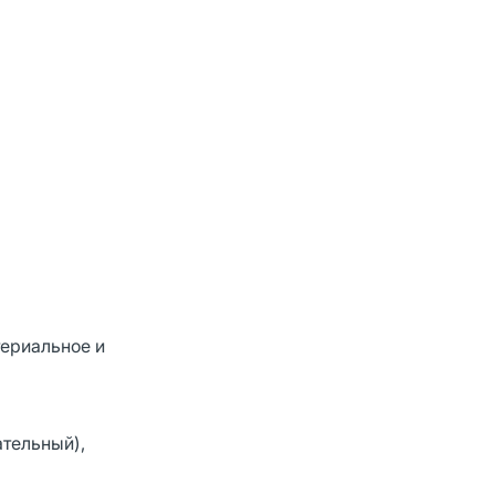
териальное и
тельный),