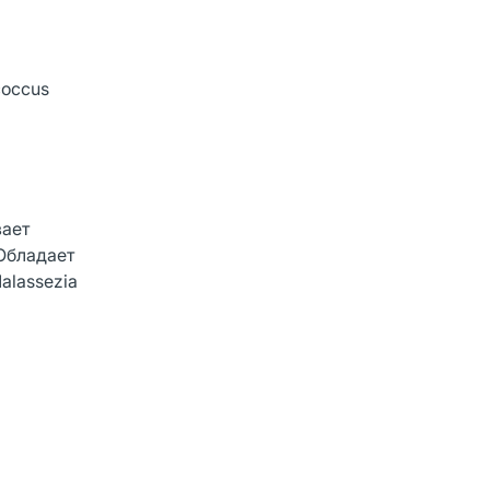
coccus
вает
 Обладает
alassezia