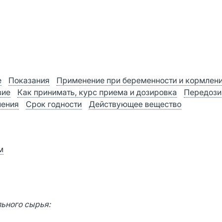
е
Показания
Применение при беременности и кормлен
вие
Как принимать, курс приема и дозировка
Передози
нения
Срок годности
Действующее вещество
м
льного сырья: