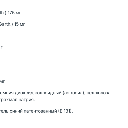
h.) 175 мг
rth.) 15 мг
мг
 мг
кремния диоксид коллоидный (аэросил), целлюлоза
крахмал натрия.
ель синий патентованный (Е 131).