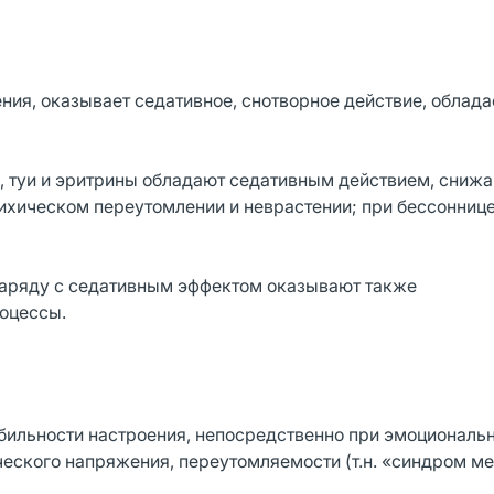
ия, оказывает седативное, снотворное действие, облада
а, туи и эритрины обладают седативным действием, сниж
хическом переутомлении и неврастении; при бессонниц
наряду с седативным эффектом оказывают также
оцессы.
бильности настроения, непосредственно при эмоциональ
ческого напряжения, переутомляемости (т.н. «синдром м