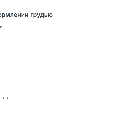
ормлении грудью
и.
рата.