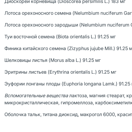
Диоскореи корневища (Dioscorea persimilis L.) 183 мг
Лотоса орехоносного семена (Nelumbium nuciferum Gart
Лотоса орехоносного зародыши (Nelumbium nuciferum Ga
Туи восточной семена (Biota orientalis L.) 91.25 мг
Финика китайского семена (Zizyphus jujube Mill.) 91.25 
Шелковицы листья (Morus alba L.) 91.25 мг
Эритрины листьев (Erythrina orientalis L.) 91.25 мг
Эуфории лонганы плоды (Euphoria longana Lamk.) 91.25
Вспомогательные вещества
лактоза, магния стеарат, 
микрокристаллическая, гипромеллоза, карбоксиметил
Оболочка тальк, титана диоксид, макрогол 6000, красит