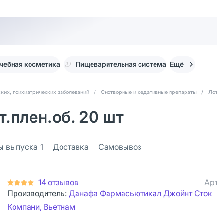
чебная косметика
Пищеварительная система
Ещё
ких, психиатрических заболеваний
/
Снотворные и седативные препараты
/
Ло
.плен.об. 20 шт
ы выпуска
1
Доставка
Самовывоз
14 отзывов
Арт
Производитель:
Данафа Фармасьютикал Джойнт Сток
Компани, Вьетнам