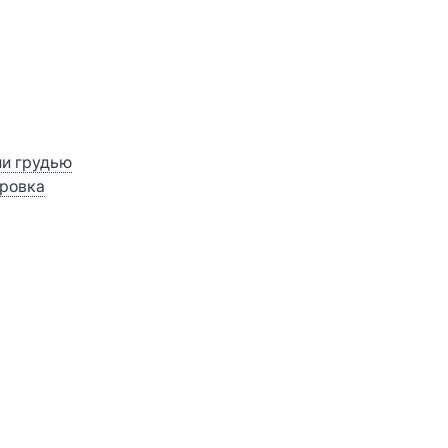
ии грудью
ровка