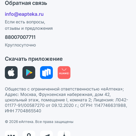
Поставщики
Обратная связь
Ответы на вопросы
Отзывы
Лицензия
info@eapteka.ru
Блог
Программа СберСпасибо
Реклама на сайте
Если есть вопросы,
отзывы и предложения
Политика конфиденциальности
Ваши товары на ЕАПТЕКЕ
88007007711
Пользовательское соглашение
Сотрудничество для аптек
Круглосуточно
Политика рекомендаций
СМИ о нас
Скачать приложение
Этика и соответствие
Политика в отношении обработки персональных данных
Общество с ограниченной ответственностью «еАптека»;
Адрес: Москва, Фрунзенская набережная, дом 42,
цокольный этаж, помещение I, комната 2; Лицензия: Л042-
01177-91/00587270 от 09.12.2020 г.; ОГРН: 1147746631988,
ИНН 7704865540
© 2026 eАптека. Все права защищены