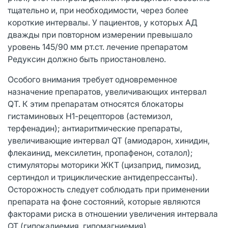
тщательно и, при необходимости, через более
короткие интервалы. У пациентов, у которых АД
дважды при повторном измерении превышало
уровень 145/90 мм рт.ст. лечение препаратом
Редуксин должно быть приостановлено.
Особого внимания требует одновременное
назначение препаратов, увеличивающих интервал
QТ. К этим препаратам относятся блокаторы
гистаминовых Н1-рецепторов (астемизол,
терфенадин); антиаритмические препараты,
увеличивающие интервал QT (амиодарон, хинидин,
флекаинид, мексилетин, пропафенон, соталол);
стимуляторы моторики ЖКТ (цизаприд, пимозид,
сертиндол и трициклические антидепрессанты).
Осторожность следует соблюдать при применении
препарата на фоне состояний, которые являются
факторами риска в отношении увеличения интервала
QT (гипокалиемия, гипомагниемия).