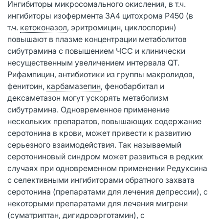
Ингибиторы микросомального окисления, в т.ч.
ингибиторы изофермента 3А4 цитохрома P450 (в
т.ч.
кетоконазол
, эритромицин, циклоспорин)
повышают в плазме концентрации метаболитов
сибутрамина с повышением ЧСС и клинически
несущественным увеличением интервала QT.
Рифампицин, антибиотики из группы макролидов,
фенитоин,
карбамазепин
, фенобарбитал и
дексаметазон могут ускорять метаболизм
сибутрамина. Одновременное применение
нескольких препаратов, повышающих содержание
серотонина в крови, может привести к развитию
серьезного взаимодействия. Так называемый
серотониновый синдром может развиться в редких
случаях при одновременном применении Редуксина
с селективными ингибиторами обратного захвата
серотонина (препаратами для лечения депрессии), с
некоторыми препаратами для лечения мигрени
(суматриптан, дигидроэрготамин), с