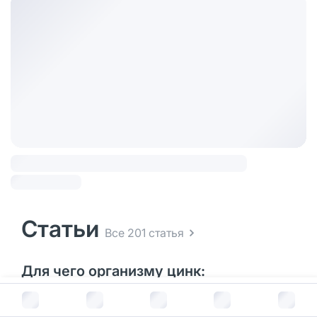
Статьи
Все 201 статья
Для чего организму цинк:
рассказываем о пользе и влиянии на
В корзину за
8 287
руб.
здоровье