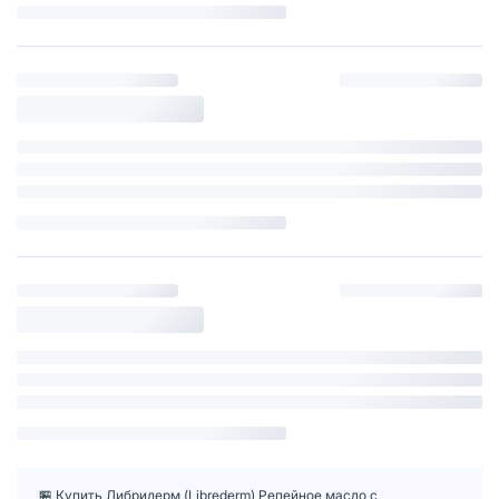
🏪 Купить Либридерм (Librederm) Репейное масло с