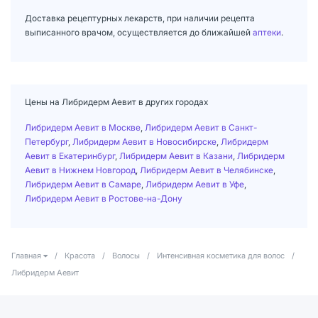
Доставка рецептурных лекарств, при наличии рецепта
выписанного врачом, осуществляется до ближайшей
аптеки
.
Цены на Либридерм Аевит в других городах
Либридерм Аевит в Москве
,
Либридерм Аевит в Санкт-
Петербург
,
Либридерм Аевит в Новосибирске
,
Либридерм
Аевит в Екатеринбург
,
Либридерм Аевит в Казани
,
Либридерм
Аевит в Нижнем Новгород
,
Либридерм Аевит в Челябинске
,
Либридерм Аевит в Самаре
,
Либридерм Аевит в Уфе
,
Либридерм Аевит в Ростове-на-Дону
Главная
/
Красота
/
Волосы
/
Интенсивная косметика для волос
/
Либридерм Аевит