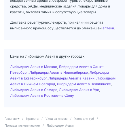
лекарственных средств: безрецептурные лекарственные
средства, БАДы, медицинские изделия, товары для дома и
красоты, бытовая химия и сопутствующие товары.
Доставка рецептурных лекарств, при наличии рецепта
выписанного врачом, осуществляется до ближайшей
аптеки
.
Цены на Либридерм Аевит в других городах
Либридерм Аевит в Москве
,
Либридерм Аевит в Санкт-
Петербург
,
Либридерм Аевит в Новосибирске
,
Либридерм
Аевит в Екатеринбург
,
Либридерм Аевит в Казани
,
Либридерм
Аевит в Нижнем Новгород
,
Либридерм Аевит в Челябинске
,
Либридерм Аевит в Самаре
,
Либридерм Аевит в Уфе
,
Либридерм Аевит в Ростове-на-Дону
Главная
/
Красота
/
Уход за лицом
/
Уход для губ
/
Помады гигиенические
/
Либридерм Аевит