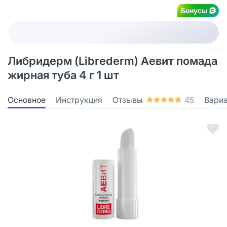
Бонусы
Либридерм (Librederm) Аевит помада
жирная туба 4 г 1 шт
Основное
Инструкция
Отзывы
45
Вари