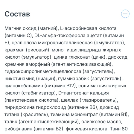
Состав
Магния оксид (магний), L-аскорбиновая кислота
(витамин С), DL-альфа-токоферола ацетат (витамин
Е), целлюлоза микрокристаллическая (эмульгатор),
крахмал (рисовый), моно- и диглицериды жирных
кислот (эмульгатор), цинка глюконат (цинк), диоксид
кремния аморфный (агент антислеживающий),
гидроксипропилметилцеллюлоза (загуститель),
никотинамид (ниацин), гуммиарабик (загуститель),
цианокобаламин (витамин В12), соли магния жирных
кислот (стабилизатор), D-пантотенат кальция
(пантотеновая кислота), шеллак (глазирователь),
пиридоксина гидрохлорид (витамин В6), диоксид
титана (краситель), тиамина мононитрат (витамин В1),
тальк (агент антислеживающий), оливковое масло,
рибофлавин (витамин В2), фолиевая кислота, Твин 80