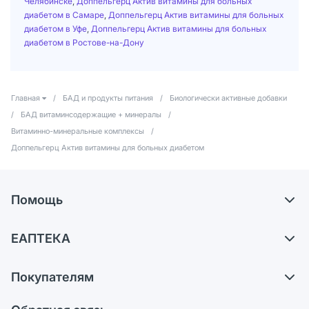
Челябинске
,
Доппельгерц Актив витамины для больных
диабетом в Самаре
,
Доппельгерц Актив витамины для больных
диабетом в Уфе
,
Доппельгерц Актив витамины для больных
диабетом в Ростове-на-Дону
Главная
/
БАД и продукты питания
/
Биологически активные добавки
/
БАД витаминсодержащие + минералы
/
Витаминно-минеральные комплексы
/
Доппельгерц Актив витамины для больных диабетом
Помощь
Самовывоз из аптек
ЕАПТЕКА
Обмен и возврат
О компании
Что с моим заказом?
Покупателям
Карьера
Ответы на вопросы
Оплата
Поставщики