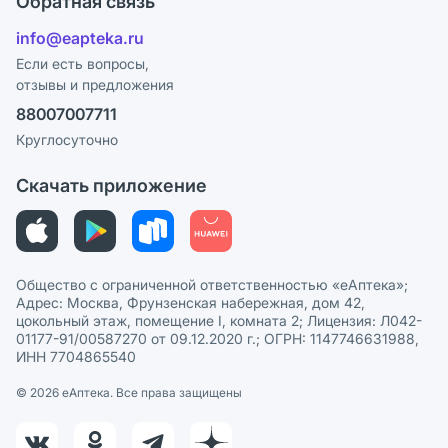
Обратная связь
Блог
Отзывы
Лицензия
info@eapteka.ru
Программа СберСпасибо
Реклама на сайте
Если есть вопросы,
отзывы и предложения
Политика конфиденциальности
Ваши товары на ЕАПТЕКЕ
88007007711
Пользовательское соглашение
Сотрудничество для аптек
Круглосуточно
Политика рекомендаций
СМИ о нас
Скачать приложение
Этика и соответствие
Политика в отношении обработки персональных данных
Общество с ограниченной ответственностью «еАптека»;
Адрес: Москва, Фрунзенская набережная, дом 42,
цокольный этаж, помещение I, комната 2; Лицензия: Л042-
01177-91/00587270 от 09.12.2020 г.; ОГРН: 1147746631988,
ИНН 7704865540
© 2026 eАптека. Все права защищены