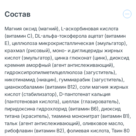
Состав
Магния оксид (магний), L-аскорбиновая кислота
(витамин С), DL-альфа-токоферола ацетат (витамин
Е), целлюлоза микрокристаллическая (эмульгатор),
крахмал (рисовый), моно- и диглицериды жирных
кислот (эмульгатор), цинка глюконат (цинк), диоксид
кремния аморфный (агент антислеживающий),
гидроксипропилметилцеллюлоза (загуститель),
никотинамид (ниацин), гуммиарабик (загуститель),
цианокобаламин (витамин В12), соли магния жирных
кислот (стабилизатор), D-пантотенат кальция
(пантотеновая кислота), шеллак (глазирователь),
пиридоксина гидрохлорид (витамин В6), диоксид
титана (краситель), тиамина мононитрат (витамин В1),
тальк (агент антислеживающий), оливковое масло,
рибофлавин (витамин В2), фолиевая кислота, Твин 80