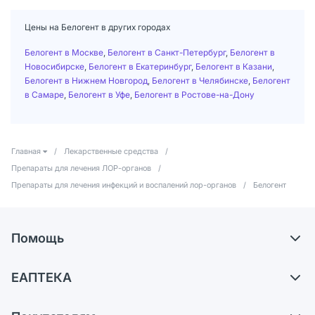
Цены на Белогент в других городах
Белогент в Москве
,
Белогент в Санкт-Петербург
,
Белогент в
Новосибирске
,
Белогент в Екатеринбург
,
Белогент в Казани
,
Белогент в Нижнем Новгород
,
Белогент в Челябинске
,
Белогент
в Самаре
,
Белогент в Уфе
,
Белогент в Ростове-на-Дону
Главная
/
Лекарственные средства
/
Препараты для лечения ЛОР-органов
/
Препараты для лечения инфекций и воспалений лор-органов
/
Белогент
Помощь
Самовывоз из аптек
ЕАПТЕКА
Обмен и возврат
О компании
Что с моим заказом?