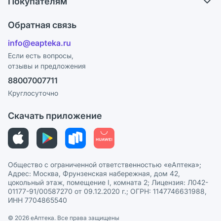
Покупателям
Карьера
Ответы на вопросы
Оплата
Поставщики
Обратная связь
Блог
Отзывы
Лицензия
info@eapteka.ru
Программа СберСпасибо
Реклама на сайте
Если есть вопросы,
отзывы и предложения
Политика конфиденциальности
Ваши товары на ЕАПТЕКЕ
88007007711
Пользовательское соглашение
Сотрудничество для аптек
Круглосуточно
Политика рекомендаций
СМИ о нас
Скачать приложение
Этика и соответствие
Политика в отношении обработки персональных данных
Общество с ограниченной ответственностью «еАптека»;
Адрес: Москва, Фрунзенская набережная, дом 42,
цокольный этаж, помещение I, комната 2; Лицензия: Л042-
01177-91/00587270 от 09.12.2020 г.; ОГРН: 1147746631988,
ИНН 7704865540
© 2026 eАптека. Все права защищены