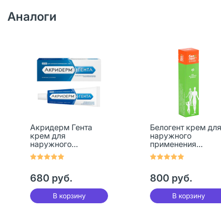
Аналоги
Акридерм Гента
Белогент крем дл
крем для
наружного
наружного
применения
применения
0,05%+0,1% 40 г 1
0,05%+0,1% 30 г 1
шт
шт
680 руб.
800 руб.
В корзину
В корзину