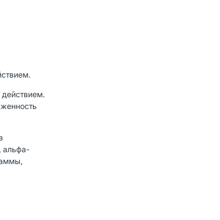
йствием.
 действием.
аженность
а
, альфа-
таммы,