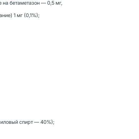
 на бетаметазон — 0,5 мг,
ие) 1 мг (0,1%);
риловый спирт — 40%);