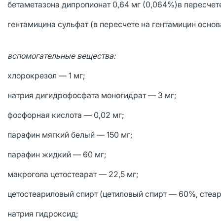
бетаметазона дипропионат 0,64 мг (0,064%)в пересчете
гентамицина сульфат (в пересчете на гентамицин основан
вспомогательные вещества:
хлорокрезол — 1 мг;
натрия дигидрофосфата моногидрат — 3 мг;
фосфорная кислота — 0,02 мг;
парафин мягкий белый — 150 мг;
парафин жидкий — 60 мг;
макрогола цетостеарат — 22,5 мг;
цетостеариловый спирт (цетиловый спирт — 60%, стеа
натрия гидроксид;