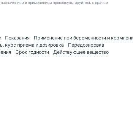
д назначением и применением проконсультируйтесь с врачом
е
Показания
Применение при беременности и кормлен
ь, курс приема и дозировка
Передозировка
нения
Срок годности
Действующее вещество