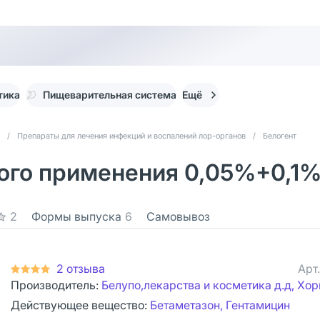
тика
Пищеварительная система
Ещё
/
Препараты для лечения инфекций и воспалений лор-органов
/
Белогент
ого применения 0,05%+0,1% 
2
Формы выпуска
6
Самовывоз
2 отзыва
Арт
Производитель:
Белупо,лекарства и косметика д.д, Хор
Действующее вещество:
Бетаметазон, Гентамицин