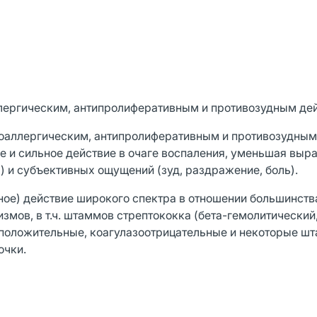
лергическим, антипролиферативным и противозудным де
воаллергическим, антипролиферативным и противозудным
е и сильное действие в очаге воспаления, уменьшая выр
) и субъективных ощущений (зуд, раздражение, боль).
ное) действие широкого спектра в отношении большинств
ов, в т.ч. штаммов стрептококка (бета-гемолитический
зоположительные, коагулазоотрицательные и некоторые ш
очки.