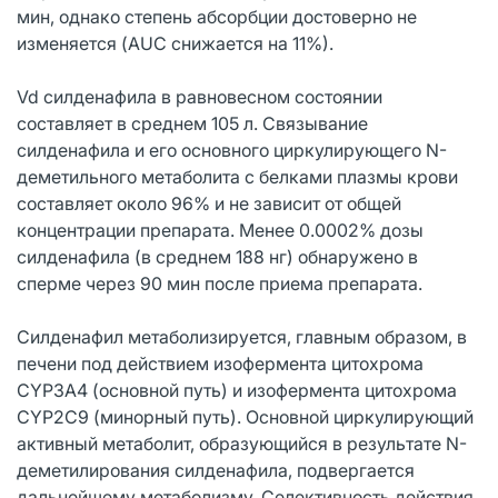
мин, однако степень абсорбции достоверно не
изменяется (AUC снижается на 11%).
Vd силденафила в равновесном состоянии
составляет в среднем 105 л. Связывание
силденафила и его основного циркулирующего N-
деметильного метаболита с белками плазмы крови
составляет около 96% и не зависит от общей
концентрации препарата. Менее 0.0002% дозы
силденафила (в среднем 188 нг) обнаружено в
сперме через 90 мин после приема препарата.
Силденафил метаболизируется, главным образом, в
печени под действием изофермента цитохрома
CYP3A4 (основной путь) и изофермента цитохрома
CYP2C9 (минорный путь). Основной циркулирующий
активный метаболит, образующийся в результате N-
деметилирования силденафила, подвергается
дальнейшему метаболизму. Селективность действия