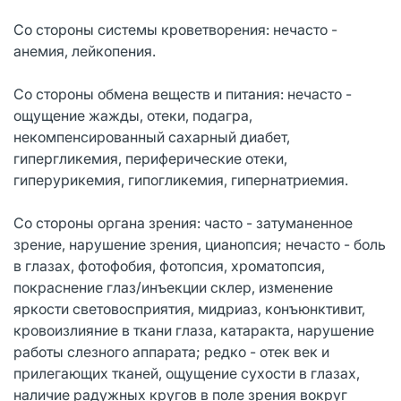
Со стороны системы кроветворения: нечасто -
анемия, лейкопения.
Со стороны обмена веществ и питания: нечасто -
ощущение жажды, отеки, подагра,
некомпенсированный сахарный диабет,
гипергликемия, периферические отеки,
гиперурикемия, гипогликемия, гипернатриемия.
Со стороны органа зрения: часто - затуманенное
зрение, нарушение зрения, цианопсия; нечасто - боль
в глазах, фотофобия, фотопсия, хроматопсия,
покраснение глаз/инъекции склер, изменение
яркости световосприятия, мидриаз, конъюнктивит,
кровоизлияние в ткани глаза, катаракта, нарушение
работы слезного аппарата; редко - отек век и
прилегающих тканей, ощущение сухости в глазах,
наличие радужных кругов в поле зрения вокруг