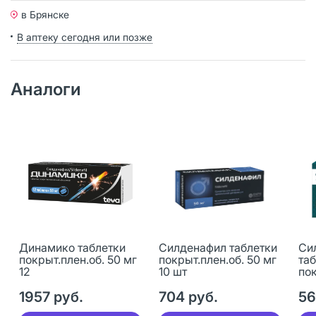
в Брянске
В аптеку сегодня или позже
Аналоги
Динамико таблетки
Силденафил таблетки
Си
покрыт.плен.об. 50 мг
покрыт.плен.об. 50 мг
та
12
10 шт
пок
10 
1957 руб.
704 руб.
56