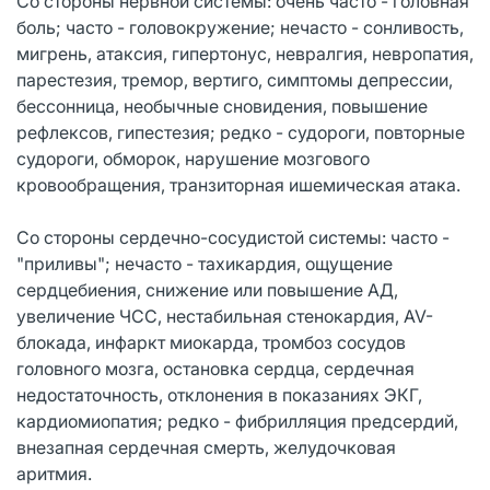
Со стороны нервной системы: очень часто - головная
боль; часто - головокружение; нечасто - сонливость,
мигрень, атаксия, гипертонус, невралгия, невропатия,
парестезия, тремор, вертиго, симптомы депрессии,
бессонница, необычные сновидения, повышение
рефлексов, гипестезия; редко - судороги, повторные
судороги, обморок, нарушение мозгового
кровообращения, транзиторная ишемическая атака.
Со стороны сердечно-сосудистой системы: часто -
"приливы"; нечасто - тахикардия, ощущение
сердцебиения, снижение или повышение АД,
увеличение ЧСС, нестабильная стенокардия, AV-
блокада, инфаркт миокарда, тромбоз сосудов
головного мозга, остановка сердца, сердечная
недостаточность, отклонения в показаниях ЭКГ,
кардиомиопатия; редко - фибрилляция предсердий,
внезапная сердечная смерть, желудочковая
аритмия.