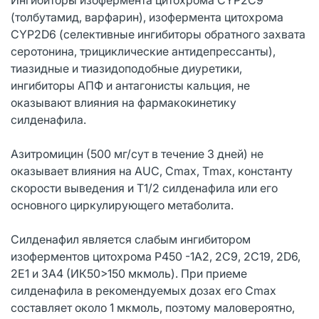
(толбутамид, варфарин), изофермента цитохрома
CYP2D6 (селективные ингибиторы обратного захвата
серотонина, трициклические антидепрессанты),
тиазидные и тиазидоподобные диуретики,
ингибиторы АПФ и антагонисты кальция, не
оказывают влияния на фармакокинетику
силденафила.
Азитромицин (500 мг/сут в течение 3 дней) не
оказывает влияния на AUC, Cmax, Тmax, константу
скорости выведения и Т1/2 силденафила или его
основного циркулирующего метаболита.
Силденафил является слабым ингибитором
изоферментов цитохрома Р450 -1А2, 2С9, 2С19, 2D6,
2Е1 и 3А4 (ИК50>150 мкмоль). При приеме
силденафила в рекомендуемых дозах его Cmax
составляет около 1 мкмоль, поэтому маловероятно,