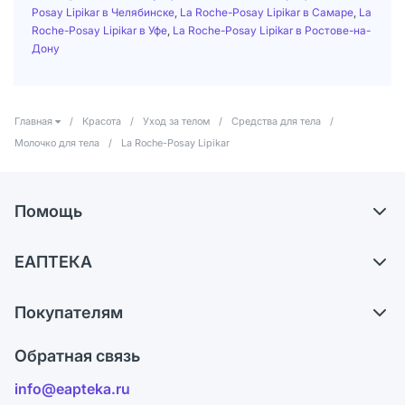
Posay Lipikar в Челябинске
,
La Roche-Posay Lipikar в Самаре
,
La
Roche-Posay Lipikar в Уфе
,
La Roche-Posay Lipikar в Ростове-на-
Дону
Главная
/
Красота
/
Уход за телом
/
Средства для тела
/
Молочко для тела
/
La Roche-Posay Lipikar
Помощь
Доставка
ЕАПТЕКА
Самовывоз из аптек
О компании
Обмен и возврат
Покупателям
Карьера
Что с моим заказом?
Оплата
Поставщики
Обратная связь
Ответы на вопросы
Отзывы
Лицензия
info@eapteka.ru
Блог
Программа СберСпасибо