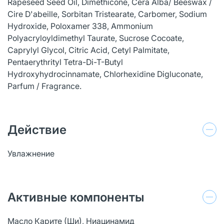
Rapeseed Seed Oil, Dimethicone, Cera Alba/ Beeswax /
Cire D'abeille, Sorbitan Tristearate, Carbomer, Sodium
Hydroxide, Poloxamer 338, Ammonium
Polyacryloyldimethyl Taurate, Sucrose Cocoate,
Caprylyl Glycol, Citric Acid, Cetyl Palmitate,
Pentaerythrityl Tetra-Di-T-Butyl
Hydroxyhydrocinnamate, Chlorhexidine Digluconate,
Parfum / Fragrance.
Действие
Увлажнение
Активные компоненты
Масло Карите (Ши), Ниацинамид