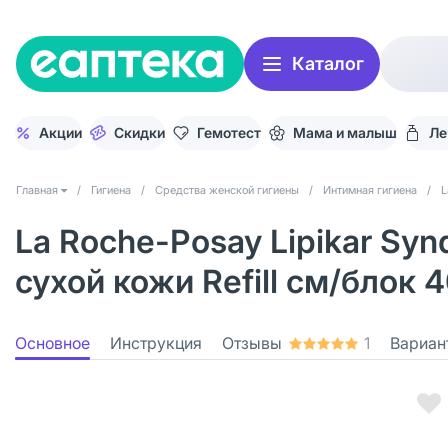
Каталог
Акции
Скидки
Гемотест
Мама и малыш
Ле
Главная
/
Гигиена
/
Средства женской гигиены
/
Интимная гигиена
/
L
La Roche-Posay Lipikar Sy
сухой кожи Refill см/блок 
Основное
Инструкция
Отзывы
1
Вариан