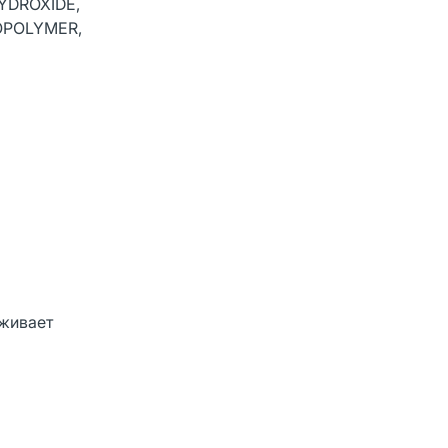
YDROXIDE,
OPOLYMER,
рживает