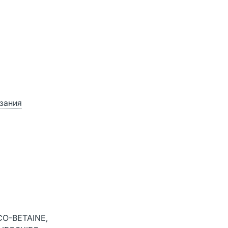
зания
CO-BETAINE,