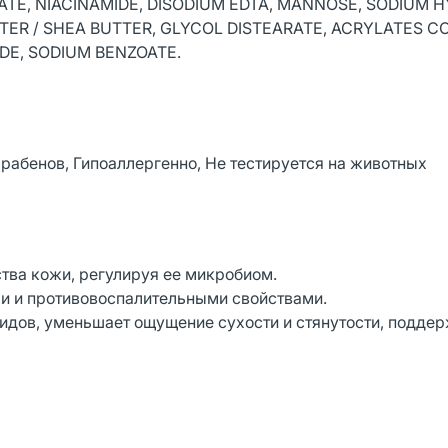
ATE, NIACINAMIDE, DISODIUM EDTA, MANNOSE, SODIUM H
TER / SHEA BUTTER, GLYCOL DISTEARATE, ACRYLATES C
DE, SODIUM BENZOATE.
рабенов, Гипоаллергенно, Не тестируется на животных
ства кожи, регулируя ее микробиом.
и и противовоспалительными свойствами.
пидов, уменьшает ощущение сухости и стянутости, подде