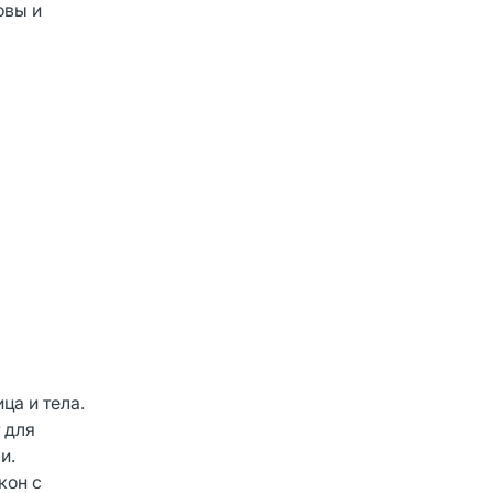
овы и
ца и тела.
 для
и.
кон с