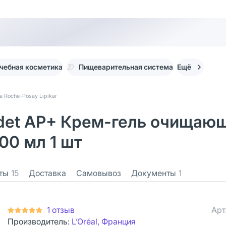
чебная косметика
Пищеварительная система
Ещё
a Roche-Posay Lipikar
ndet AP+ Крем-гель очищающ
400 мл 1 шт
ты
15
Доставка
Самовывоз
Документы
1
1 отзыв
Арт
Производитель:
L’Oréal, Франция