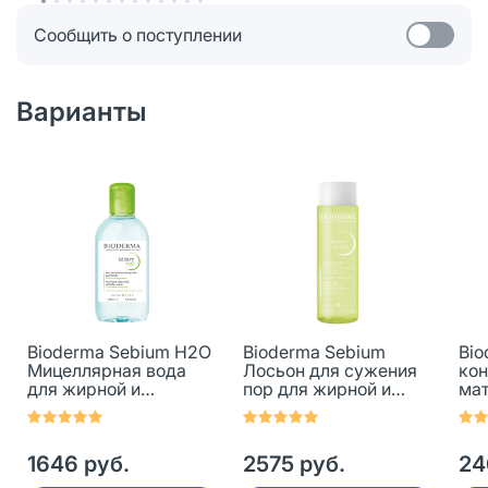
Сообщить о поступлении
Варианты
Bioderma Sebium H2O
Bioderma Sebium
Bio
Мицеллярная вода
Лосьон для сужения
кон
для жирной и
пор для жирной и
ма
комбинированной
комбинированной
ув
кожи 250 мл 1 шт
кожи лица 200 мл 1 шт
жир
ко
1646 руб.
2575 руб.
24
кож