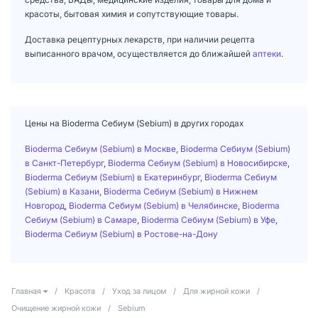
красоты, бытовая химия и сопутствующие товары.
Доставка рецептурных лекарств, при наличии рецепта
выписанного врачом, осуществляется до ближайшей
аптеки
.
Цены на Bioderma Себиум (Sebium) в других городах
Bioderma Себиум (Sebium) в Москве
,
Bioderma Себиум (Sebium)
в Санкт-Петербург
,
Bioderma Себиум (Sebium) в Новосибирске
,
Bioderma Себиум (Sebium) в Екатеринбург
,
Bioderma Себиум
(Sebium) в Казани
,
Bioderma Себиум (Sebium) в Нижнем
Новгород
,
Bioderma Себиум (Sebium) в Челябинске
,
Bioderma
Себиум (Sebium) в Самаре
,
Bioderma Себиум (Sebium) в Уфе
,
Bioderma Себиум (Sebium) в Ростове-на-Дону
Главная
/
Красота
/
Уход за лицом
/
Для жирной кожи
/
Очищение жирной кожи
/
Sebium