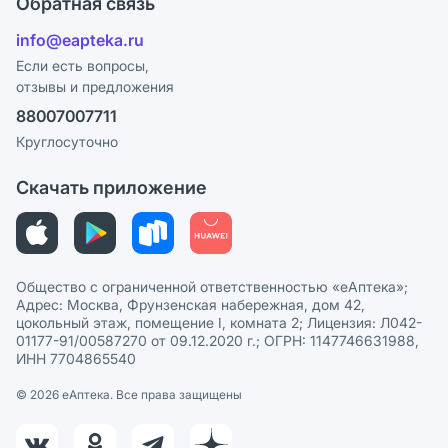
Обратная связь
Ответы на вопросы
Отзывы
Лицензия
info@eapteka.ru
Блог
Программа СберСпасибо
Реклама на сайте
Если есть вопросы,
отзывы и предложения
Политика конфиденциальности
Ваши товары на ЕАПТЕКЕ
88007007711
Пользовательское соглашение
Сотрудничество для аптек
Круглосуточно
Политика рекомендаций
СМИ о нас
Скачать приложение
Этика и соответствие
Политика в отношении обработки персональных данных
Общество с ограниченной ответственностью «еАптека»;
Адрес: Москва, Фрунзенская набережная, дом 42,
цокольный этаж, помещение I, комната 2; Лицензия: Л042-
01177-91/00587270 от 09.12.2020 г.; ОГРН: 1147746631988,
ИНН 7704865540
© 2026 eАптека. Все права защищены