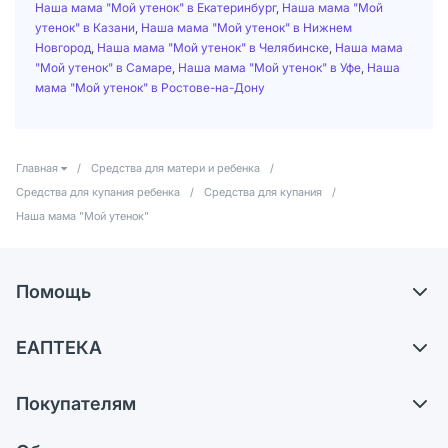
Наша мама "Мой утенок" в Екатеринбург
,
Наша мама "Мой
утенок" в Казани
,
Наша мама "Мой утенок" в Нижнем
Новгород
,
Наша мама "Мой утенок" в Челябинске
,
Наша мама
"Мой утенок" в Самаре
,
Наша мама "Мой утенок" в Уфе
,
Наша
мама "Мой утенок" в Ростове-на-Дону
Главная
/
Средства для матери и ребенка
/
Средства для купания ребенка
/
Средства для купания
/
Наша мама "Мой утенок"
Помощь
Доставка
ЕАПТЕКА
Самовывоз из аптек
О компании
Обмен и возврат
Покупателям
Карьера
Что с моим заказом?
Оплата
Поставщики