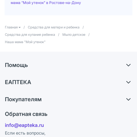
мама "Мой утенок" в Ростове-на-Дону
Главная
/
Средства для матери и ребенка
/
Средства для купания ребенка
/
Мыло детское
/
Наша мама "Мой утенок"
Помощь
Доставка
ЕАПТЕКА
Самовывоз из аптек
О компании
Обмен и возврат
Покупателям
Карьера
Что с моим заказом?
Оплата
Поставщики
Обратная связь
Ответы на вопросы
Отзывы
Лицензия
info@eapteka.ru
Блог
Программа СберСпасибо
Реклама на сайте
Если есть вопросы,