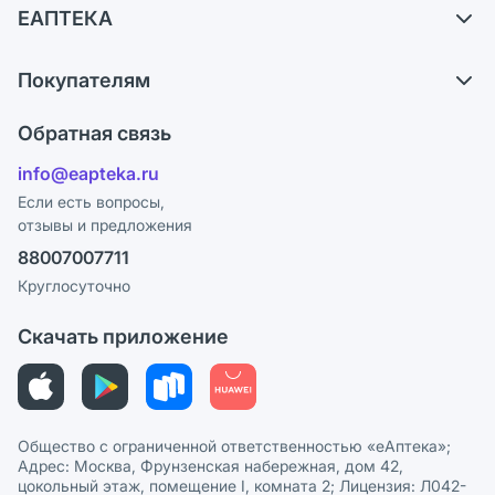
ЕАПТЕКА
Самовывоз из аптек
О компании
Обмен и возврат
Покупателям
Карьера
Что с моим заказом?
Оплата
Поставщики
Обратная связь
Ответы на вопросы
Отзывы
Лицензия
info@eapteka.ru
Блог
Программа СберСпасибо
Реклама на сайте
Если есть вопросы,
отзывы и предложения
Политика конфиденциальности
Ваши товары на ЕАПТЕКЕ
88007007711
Пользовательское соглашение
Сотрудничество для аптек
Круглосуточно
Политика рекомендаций
СМИ о нас
Скачать приложение
Этика и соответствие
Политика в отношении обработки персональных данных
Общество с ограниченной ответственностью «еАптека»;
Адрес: Москва, Фрунзенская набережная, дом 42,
цокольный этаж, помещение I, комната 2; Лицензия: Л042-