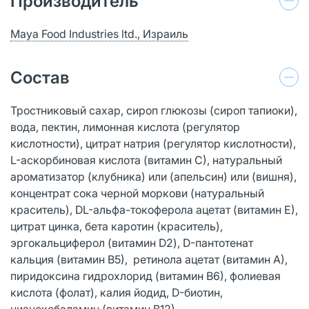
Производитель
Maya Food Industries ltd., Израиль
Состав
Тростниковый сахар, сироп глюкозы (сироп тапиоки),
вода, пектин, лимонная кислота (регулятор
кислотности), цитрат натрия (регулятор кислотности),
L-аскорбиновая кислота (витамин С), натуральный
ароматизатор (клубника) или (апельсин) или (вишня),
концентрат сока черной моркови (натуральный
краситель), DL-альфа-токоферола ацетат (витамин Е),
цитрат цинка, бета каротин (краситель),
эргокальциферол (витамин D2), D-пантотенат
кальция (витамин В5), ретинола ацетат (витамин А),
пиридоксина гидрохлорид (витамин В6), фолиевая
кислота (фолат), калия йодид, D-биотин,
цианокобаламин (витамин В12).