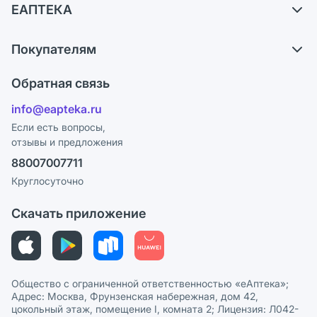
ЕАПТЕКА
Самовывоз из аптек
О компании
Обмен и возврат
Покупателям
Карьера
Что с моим заказом?
Оплата
Поставщики
Обратная связь
Ответы на вопросы
Отзывы
Лицензия
info@eapteka.ru
Блог
Программа СберСпасибо
Реклама на сайте
Если есть вопросы,
отзывы и предложения
Политика конфиденциальности
Ваши товары на ЕАПТЕКЕ
88007007711
Пользовательское соглашение
Сотрудничество для аптек
Круглосуточно
Политика рекомендаций
СМИ о нас
Скачать приложение
Этика и соответствие
Политика в отношении обработки персональных данных
Общество с ограниченной ответственностью «еАптека»;
Адрес: Москва, Фрунзенская набережная, дом 42,
цокольный этаж, помещение I, комната 2; Лицензия: Л042-