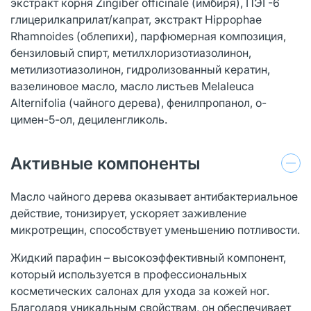
экстракт корня Zingiber officinale (имбиря), ПЭГ-6
глицерилкаприлат/капрат, экстракт Hippophae
Rhamnoides (облепихи), парфюмерная композиция,
бензиловый спирт, метилхлоризотиазолинон,
метилизотиазолинон, гидролизованный кератин,
вазелиновое масло, масло листьев Melaleuca
Alternifolia (чайного дерева), фенилпропанол, о-
цимен-5-ол, дециленгликоль.
Активные компоненты
Масло чайного дерева оказывает антибактериальное
действие, тонизирует, ускоряет заживление
микротрещин, способствует уменьшению потливости.
Жидкий парафин – высокоэффективный компонент,
который используется в профессиональных
косметических салонах для ухода за кожей ног.
Благодаря уникальным свойствам, он обеспечивает