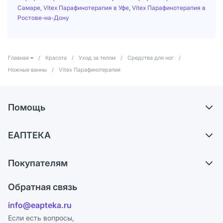
Самаре
,
Vitex Парафинотерапия в Уфе
,
Vitex Парафинотерапия в
Ростове-на-Дону
Главная
/
Красота
/
Уход за телом
/
Средства для ног
/
Ножные ванны
/
Vitex Парафинотерапия
Помощь
Доставка
ЕАПТЕКА
Самовывоз из аптек
О компании
Обмен и возврат
Покупателям
Карьера
Что с моим заказом?
Оплата
Поставщики
Обратная связь
Ответы на вопросы
Отзывы
Лицензия
info@eapteka.ru
Блог
Программа СберСпасибо
Реклама на сайте
Если есть вопросы,