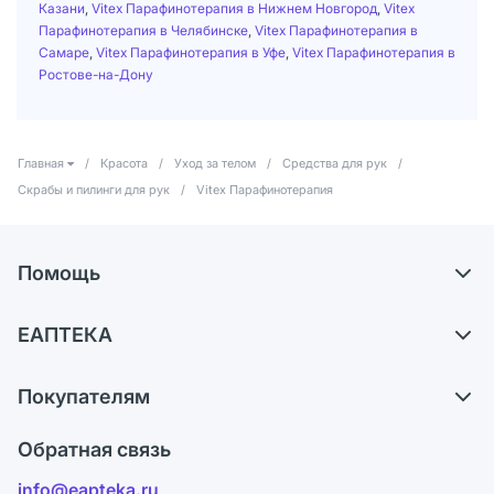
Казани
,
Vitex Парафинотерапия в Нижнем Новгород
,
Vitex
Парафинотерапия в Челябинске
,
Vitex Парафинотерапия в
Самаре
,
Vitex Парафинотерапия в Уфе
,
Vitex Парафинотерапия в
Ростове-на-Дону
Главная
/
Красота
/
Уход за телом
/
Средства для рук
/
Скрабы и пилинги для рук
/
Vitex Парафинотерапия
Помощь
Доставка
ЕАПТЕКА
Самовывоз из аптек
О компании
Обмен и возврат
Покупателям
Карьера
Что с моим заказом?
Оплата
Поставщики
Обратная связь
Ответы на вопросы
Отзывы
Лицензия
info@eapteka.ru
Блог