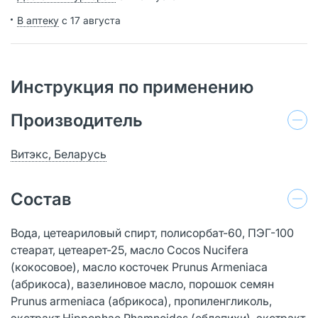
В аптеку
с 17 августа
Инструкция по применению
Производитель
Витэкс, Беларусь
Состав
Вода, цетеариловый спирт, полисорбат-60, ПЭГ-100
стеарат, цетеарет-25, масло Cocos Nucifera
(кокосовое), масло косточек Prunus Armeniaca
(абрикоса), вазелиновое масло, порошок семян
Prunus armeniaca (абрикоса), пропиленгликоль,
экстракт Hippophae Rhamnoides (облепихи), экстракт