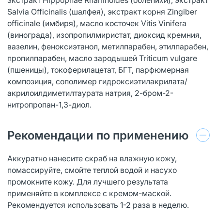
Salvia Officinalis (шалфея), экстракт корня Zingiber
officinale (имбиря), масло косточек Vitis Vinifera
(винограда), изопропилмиристат, диоксид кремния,
вазелин, феноксиэтанол, метилпарабен, этилпарабен,
пропилпарабен, масло зародышей Triticum vulgare
(пшеницы), токоферилацетат, БГТ, парфюмерная
композиция, сополимер гидроксиэтилакрилата/
акрилоилдиметилтаурата натрия, 2-бром-2-
нитропропан-1,3-диол.
Рекомендации по применению
Аккуратно нанесите скраб на влажную кожу,
помассируйте, смойте теплой водой и насухо
промокните кожу. Для лучшего результата
применяйте в комплексе с кремом-маской.
Рекомендуется использовать 1-2 раза в неделю.