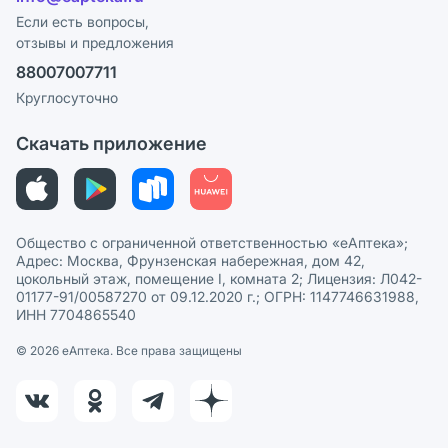
Программа СберСпасибо
Реклама на сайте
Если есть вопросы,
отзывы и предложения
Политика конфиденциальности
Ваши товары на ЕАПТЕКЕ
88007007711
Пользовательское соглашение
Сотрудничество для аптек
Круглосуточно
Политика рекомендаций
СМИ о нас
Скачать приложение
Этика и соответствие
Политика в отношении обработки персональных данных
Общество с ограниченной ответственностью «еАптека»;
Адрес: Москва, Фрунзенская набережная, дом 42,
цокольный этаж, помещение I, комната 2; Лицензия: Л042-
01177-91/00587270 от 09.12.2020 г.; ОГРН: 1147746631988,
ИНН 7704865540
© 2026 eАптека. Все права защищены