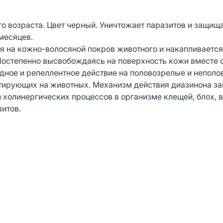
о возраста. Цвет черный. Уничтожает паразитов и защища
месяцев.
я на кожно-волосяной покров животного и накапливается
Постепенно высвобождаясь на поверхность кожи вместе 
идное и репеллентное действие на половозрелые и непол
итирующих на животных. Механизм действия диазинона з
холинергических процессов в организме клещей, блох, вш
зитов.