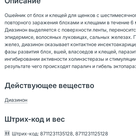
Описание
Ошейник от блох и клещей для щенков с шестимесячног
повторного заражения блохами и клещами в течение 6 
Диазинон выделяется с поверхности ленты, переноситс
эпидермисе, волосяных луковицах, сальных железах. 
желез, диазинон оказывает контактное инсектоакариц
фазы развития блох, вшей, власоедов и клещей, параз
ингибировании активности холинэстеразы и стимуляции 
результате чего происходят паралич и гибель эктопара
Действующее вещество
Диазинон
Штрих-код и вес
Штрих-код: 8711231135128, 8711231125128