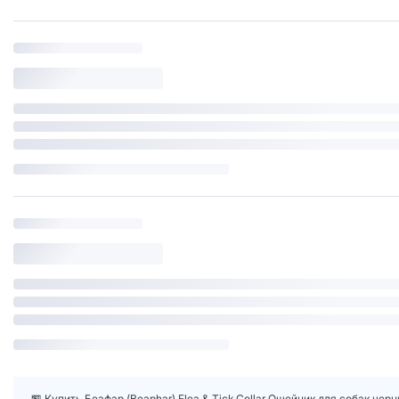
🏪 Купить Беафар (Beaphar) Flea & Tick Collar Ошейник для собак чер