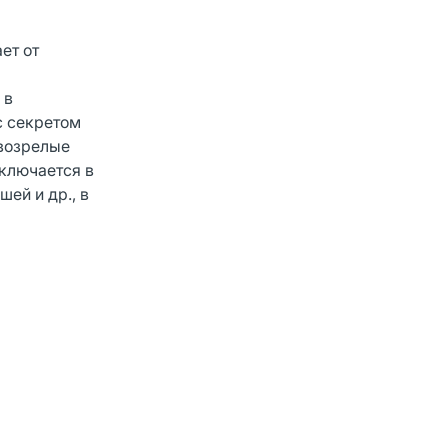
ет от
 в
с секретом
овозрелые
аключается в
ей и др., в