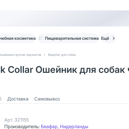
чебная косметика
Пищеварительная система
Ещё
Ошейники против паразитов
/
Beaphar для собак
ck Collar Ошейник для собак 
5
Доставка
Самовывоз
Арт.
321155
Производитель:
Беафар, Нидерланды