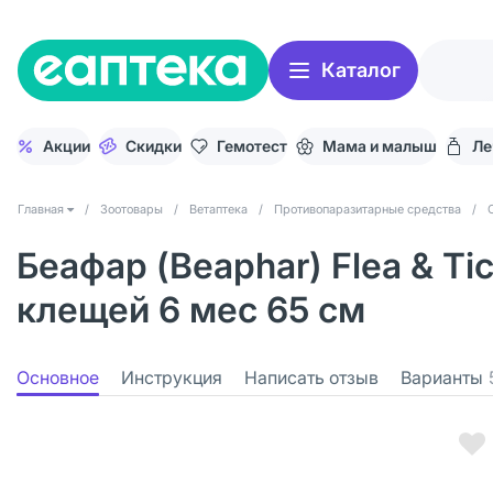
Каталог
Акции
Скидки
Гемотест
Мама и малыш
Ле
Главная
/
Зоотовары
/
Ветаптека
/
Противопаразитарные средства
/
Беафар (Beaphar) Flea & Ti
клещей 6 мес 65 см
Основное
Инструкция
Написать отзыв
Варианты