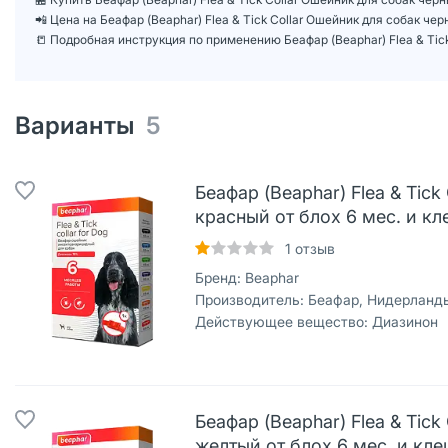
📲 Цена на Беафар (Beaphar) Flea & Tick Collar Ошейник для собак ч
📒 Подробная инструкция по применению Беафар (Beaphar) Flea & Tick
Варианты
5
Беафар (Beaphar) Flea & Tic
красный от блох 6 мес. и к
1
отзыв
Бренд:
Beaphar
Производитель:
Беафар, Нидерланд
Действующее вещество:
Диазинон
Беафар (Beaphar) Flea & Tic
желтый от блох 6 мес. и кл