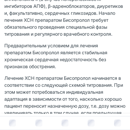
ингибиторов АПФ), β-адреноблокаторов, диуретиков
и, факультативно, сердечных гликозидов. Начало
печения ХСН препаратом Бисопролол требует
обязательного проведения специальной фазы
титрования и регулярного врачебного контроля.
Предварительным условием для лечения
препаратом Бисопролол является стабильная
хроническая сердечная недостаточность без
признаков обострения.
Лечение ХСН препаратом Бисопролол начинается в
соответствии со следующей схемой титрования. При
этом может потребоваться индивидуальная
адаптация в зависимости от того, насколько хорошо
пациент переносит назначенную дозу, т.е. дозу можно
увеличивать только в том случае, если предыдущая
доза хорошо переносилась.
В корзину за
266
руб.