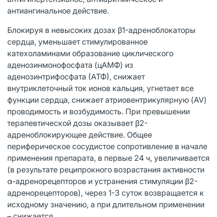
антиангинальное действие.
Блокируя в невысоких дозах β1-адреноблокаторы
сердца, уменьшает стимулиро­ванное
катехоламинами образование циклического
аденозинмонофосфата (цАМФ) из
аденозинтрифосфата (АТФ), снижает
внутриклеточный ток ионов кальция, угнетает все
функции сердца, снижает атриовентрикулярную (AV)
проводимость и возбудимость. При превышении
терапевтической дозы оказывает β2-
адреноблокирующее действие. Общее
периферическое сосудистое сопротивление в начале
применения препарата, в первые 24 ч, увеличивается
(в результате реципрокного возрастания активности
α-адренорецепторов и устранения стимуляции β2-
адренорецепторов), через 1-3 суток возвращается к
исходному значению, а при длительном применении
– снижается.