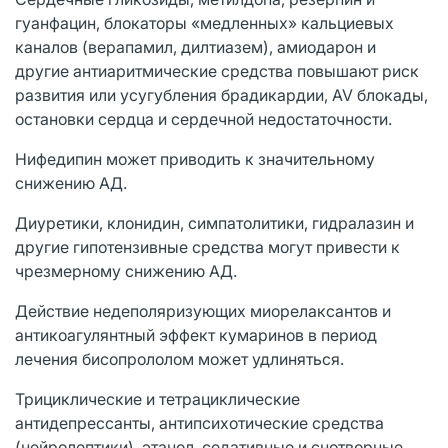
гуанфацин, блокаторы «медленных» кальциевых
каналов (верапамил, дилтиазем), амиодарон и
другие антиаритмические средства повышают риск
развития или усугубления брадикардии, AV блокады,
остановки сердца и сердечной недостаточности.
Нифедипин может приводить к значительному
снижению АД.
Диуретики, клонидин, симпатолитики, гидралазин и
другие гипотензивные средства могут привести к
чрезмерному снижению АД.
Действие недеполяризующих миорелаксантов и
антикоагулянтный эффект кумаринов в период
лечения бисопрололом может удлиняться.
Трициклические и тетрациклические
антидепрессанты, антипсихотические средства
(нейролептики), этанол, седативные и снотворные